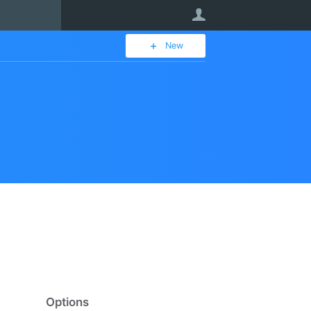
User
New
Options