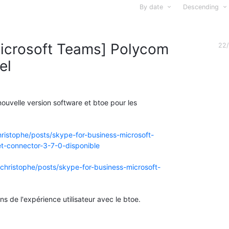
By date
Descending
Microsoft Teams] Polycom
22/
el
uvelle version software et btoe pour les
christophe/posts/skype-for-business-microsoft-
t-connector-3-7-0-disponible
b/christophe/posts/skype-for-business-microsoft-
s de l'expérience utilisateur avec le btoe.