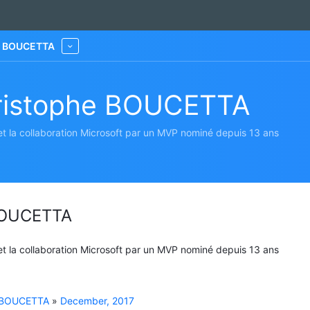
he BOUCETTA
More
hristophe BOUCETTA
 et la collaboration Microsoft par un MVP nominé depuis 13 ans
 BOUCETTA
 et la collaboration Microsoft par un MVP nominé depuis 13 ans
e BOUCETTA
»
December, 2017