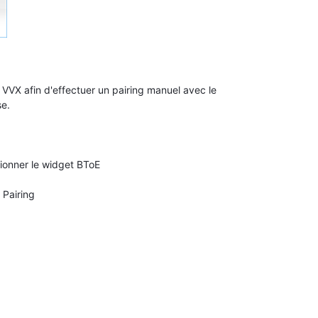
le VVX afin d'effectuer un pairing manuel avec le
se.
ionner le widget BToE
 Pairing