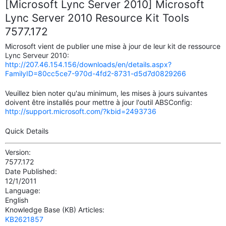
[Microsoft Lync Server 2010] Microsoft
Lync Server 2010 Resource Kit Tools
7577.172
Microsoft vient de publier une mise à jour de leur kit de ressource
Lync Serveur 2010:
http://207.46.154.156/downloads/en/details.aspx?
FamilyID=80cc5ce7-970d-4fd2-8731-d5d7d0829266
Veuillez bien noter qu'au minimum, les mises à jours suivantes
doivent être installés pour mettre à jour l'outil ABSConfig:
http://support.microsoft.com/?kbid=2493736
Quick Details
Version:
7577.172
Date Published:
12/1/2011
Language:
English
Knowledge Base (KB) Articles:
KB2621857