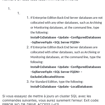
If Enterprise Edition Back End Server databases are not
collocated with any other databases, such as Archiving
or Monitoring databases, at the command line, type
the following:
Install-CsDatabase –Update –ConfiguredDatabases
–SqlServerFqdn <SQL Server FQDN>
If Enterprise Edition Back End Server databases are
collocated with other databases, such as Archiving or
Monitoring databases, at the command line, type the
following:
Install-CsDatabase –Update –ConfiguredDatabases
–SqlServerFqdn <SQL Server FQDN> –
ExcludeCollocatedStores
For Standard Edition, type the following:
Install-CsDatabase –Update –LocalDatabases
Si vous essayez de mettre à jours un cluster SQL avec les
commandes suivantes, vous aurez surement l'erreur: Exit code:
ERROR_NO_DB_DRIVE_ACCESS (-42)