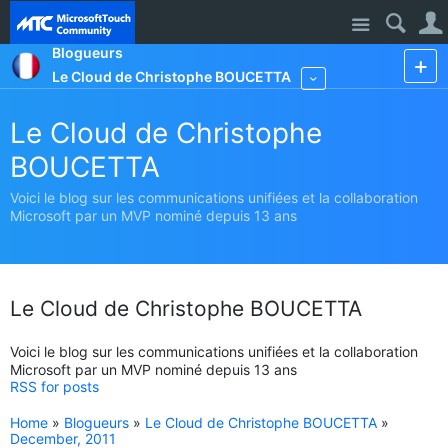
Site
Blogueurs
Le Cloud de Christophe BOUCETTA
More
Le Cloud de Christophe
BOUCETTA
Voici le blog sur les communications unifiées et la collaboration
Microsoft par un MVP nominé depuis 13 ans
Le Cloud de Christophe BOUCETTA
Voici le blog sur les communications unifiées et la collaboration
Microsoft par un MVP nominé depuis 13 ans
RSS for posts
Home
»
Blogueurs
»
Le Cloud de Christophe BOUCETTA
»
December, 2011