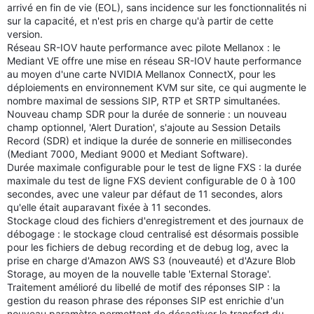
arrivé en fin de vie (EOL), sans incidence sur les fonctionnalités ni
sur la capacité, et n'est pris en charge qu'à partir de cette
version.
Réseau SR-IOV haute performance avec pilote Mellanox : le
Mediant VE offre une mise en réseau SR-IOV haute performance
au moyen d'une carte NVIDIA Mellanox ConnectX, pour les
déploiements en environnement KVM sur site, ce qui augmente le
nombre maximal de sessions SIP, RTP et SRTP simultanées.
Nouveau champ SDR pour la durée de sonnerie : un nouveau
champ optionnel, 'Alert Duration', s'ajoute au Session Details
Record (SDR) et indique la durée de sonnerie en millisecondes
(Mediant 7000, Mediant 9000 et Mediant Software).
Durée maximale configurable pour le test de ligne FXS : la durée
maximale du test de ligne FXS devient configurable de 0 à 100
secondes, avec une valeur par défaut de 11 secondes, alors
qu'elle était auparavant fixée à 11 secondes.
Stockage cloud des fichiers d'enregistrement et des journaux de
débogage : le stockage cloud centralisé est désormais possible
pour les fichiers de debug recording et de debug log, avec la
prise en charge d'Amazon AWS S3 (nouveauté) et d'Azure Blob
Storage, au moyen de la nouvelle table 'External Storage'.
Traitement amélioré du libellé de motif des réponses SIP : la
gestion du reason phrase des réponses SIP est enrichie d'un
nouveau paramètre permettant de désactiver le transfert du