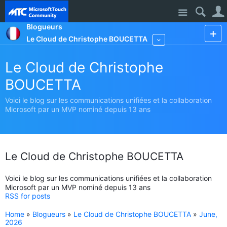
Site
Blogueurs
Le Cloud de Christophe BOUCETTA
More
Le Cloud de Christophe
BOUCETTA
Voici le blog sur les communications unifiées et la collaboration
Microsoft par un MVP nominé depuis 13 ans
Le Cloud de Christophe BOUCETTA
Voici le blog sur les communications unifiées et la collaboration
Microsoft par un MVP nominé depuis 13 ans
RSS for posts
Home
»
Blogueurs
»
Le Cloud de Christophe BOUCETTA
»
June,
2026