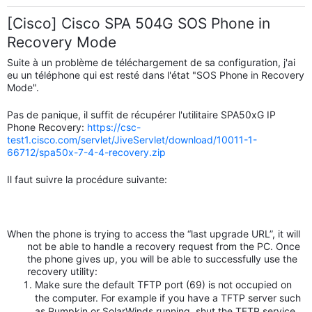
[Cisco] Cisco SPA 504G SOS Phone in
Recovery Mode
Suite à un problème de téléchargement de sa configuration, j'ai
eu un téléphone qui est resté dans l'état "SOS Phone in Recovery
Mode".
Pas de panique, il suffit de récupérer l'utilitaire SPA50xG IP
Phone Recovery:
https://csc-
test1.cisco.com/servlet/JiveServlet/download/10011-1-
66712/spa50x-7-4-4-recovery.zip
Il faut suivre la procédure suivante:
When the phone is trying to access the “last upgrade URL”, it will
not be able to handle a recovery request from the PC. Once
the phone gives up, you will be able to successfully use the
recovery utility:
Make sure the default TFTP port (69) is not occupied on
the computer. For example if you have a TFTP server such
as Pumpkin or SolarWinds running, shut the TFTP service