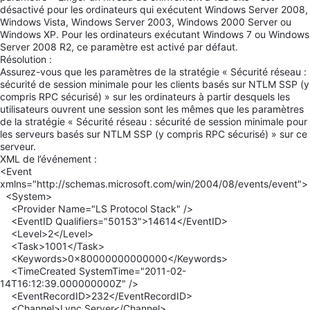
désactivé pour les ordinateurs qui exécutent Windows Server 2008,
Windows Vista, Windows Server 2003, Windows 2000 Server ou
Windows XP. Pour les ordinateurs exécutant Windows 7 ou Windows
Server 2008 R2, ce paramètre est activé par défaut.
Résolution :
Assurez-vous que les paramètres de la stratégie « Sécurité réseau :
sécurité de session minimale pour les clients basés sur NTLM SSP (y
compris RPC sécurisé) » sur les ordinateurs à partir desquels les
utilisateurs ouvrent une session sont les mêmes que les paramètres
de la stratégie « Sécurité réseau : sécurité de session minimale pour
les serveurs basés sur NTLM SSP (y compris RPC sécurisé) » sur ce
serveur.
XML de l’événement :
<Event
xmlns="http://schemas.microsoft.com/win/2004/08/events/event">
<System>
<Provider Name="LS Protocol Stack" />
<EventID Qualifiers="50153">14614</EventID>
<Level>2</Level>
<Task>1001</Task>
<Keywords>0x80000000000000</Keywords>
<TimeCreated SystemTime="2011-02-
14T16:12:39.000000000Z" />
<EventRecordID>232</EventRecordID>
<Channel>Lync Server</Channel>