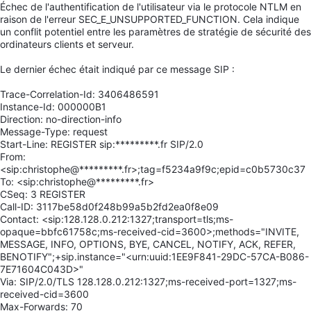
Échec de l'authentification de l'utilisateur via le protocole NTLM en
raison de l'erreur SEC_E_UNSUPPORTED_FUNCTION. Cela indique
un conflit potentiel entre les paramètres de stratégie de sécurité des
ordinateurs clients et serveur.
Le dernier échec était indiqué par ce message SIP :
Trace-Correlation-Id: 3406486591
Instance-Id: 000000B1
Direction: no-direction-info
Message-Type: request
Start-Line: REGISTER sip:*********.fr SIP/2.0
From:
<sip:christophe@*********.fr>;tag=f5234a9f9c;epid=c0b5730c37
To: <sip:christophe@*********.fr>
CSeq: 3 REGISTER
Call-ID: 3117be58d0f248b99a5b2fd2ea0f8e09
Contact: <sip:128.128.0.212:1327;transport=tls;ms-
opaque=bbfc61758c;ms-received-cid=3600>;methods="INVITE,
MESSAGE, INFO, OPTIONS, BYE, CANCEL, NOTIFY, ACK, REFER,
BENOTIFY";+sip.instance="<urn:uuid:1EE9F841-29DC-57CA-B086-
7E71604C043D>"
Via: SIP/2.0/TLS 128.128.0.212:1327;ms-received-port=1327;ms-
received-cid=3600
Max-Forwards: 70