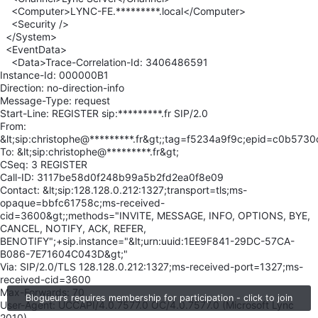
<Computer>LYNC-FE.*********.local</Computer>
<Security />
</System>
<EventData>
<Data>Trace-Correlation-Id: 3406486591
Instance-Id: 000000B1
Direction: no-direction-info
Message-Type: request
Start-Line: REGISTER sip:*********.fr SIP/2.0
From:
&lt;sip:christophe@*********.fr&gt;;tag=f5234a9f9c;epid=c0b573
To: &lt;sip:christophe@*********.fr&gt;
CSeq: 3 REGISTER
Call-ID: 3117be58d0f248b99a5b2fd2ea0f8e09
Contact: &lt;sip:128.128.0.212:1327;transport=tls;ms-
opaque=bbfc61758c;ms-received-
cid=3600&gt;;methods="INVITE, MESSAGE, INFO, OPTIONS, BYE,
CANCEL, NOTIFY, ACK, REFER,
BENOTIFY";+sip.instance="&lt;urn:uuid:1EE9F841-29DC-57CA-
B086-7E71604C043D&gt;"
Via: SIP/2.0/TLS 128.128.0.212:1327;ms-received-port=1327;ms-
received-cid=3600
Max-Forwards: 70
Blogueurs requires membership for participation - click to join
User-Agent: UCCAPI/4.0.7577.0 OC/4.0.7577.0 (Microsoft Lync
2010)