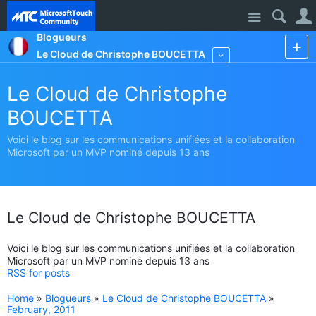
Site
Blogueurs
Le Cloud de Christophe BOUCETTA
More
Le Cloud de Christophe
BOUCETTA
Voici le blog sur les communications unifiées et la collaboration
Microsoft par un MVP nominé depuis 13 ans
Le Cloud de Christophe BOUCETTA
Voici le blog sur les communications unifiées et la collaboration
Microsoft par un MVP nominé depuis 13 ans
RSS for posts
Home
»
Blogueurs
»
Le Cloud de Christophe BOUCETTA
»
February, 2011