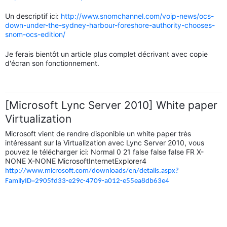
Un descriptif ici:
http://www.snomchannel.com/voip-news/ocs-
down-under-the-sydney-harbour-foreshore-authority-chooses-
snom-ocs-edition/
Je ferais bientôt un article plus complet décrivant avec copie
d'écran son fonctionnement.
[Microsoft Lync Server 2010] White paper
Virtualization
Microsoft vient de rendre disponible un white paper très
intéressant sur la Virtualization avec Lync Server 2010, vous
pouvez le télécharger ici: Normal 0 21 false false false FR X-
NONE X-NONE MicrosoftInternetExplorer4
http://www.microsoft.com/downloads/en/details.aspx?
FamilyID=2905fd33-e29c-4709-a012-e55ea8db63e4