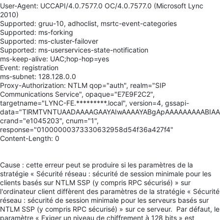
User-Agent: UCCAPI/4.0.7577.0 OC/4.0.7577.0 (Microsoft Lync
2010)
Supported: gruu-10, adhoclist, msrtc-event-categories
Supported: ms-forking
Supported: ms-cluster-failover
Supported: ms-userservices-state-notification
ms-keep-alive: UAC;hop-hop=yes
Event: registration
ms-subnet: 128.128.0.0
Proxy-Authorization: NTLM qop="auth", realm="SIP
Communications Service", opaque="E7E9F2C2",
targetname="LYNC-FE.*********.local", version=4, gssapi-
data="TlRMTVNTUAADAAAAGAAYAIwAAAAYABgApAAAAAAAAABIA
crand="e1045203", cnum="1",
response="01000000373330632958d54f36a427f4"
Content-Length: 0
Cause : cette erreur peut se produire si les paramètres de la
stratégie « Sécurité réseau : sécurité de session minimale pour les
clients basés sur NTLM SSP (y compris RPC sécurisé) » sur
l'ordinateur client diffèrent des paramètres de la stratégie « Sécurité
réseau : sécurité de session minimale pour les serveurs basés sur
NTLM SSP (y compris RPC sécurisé) » sur ce serveur. Par défaut, le
paramètre « Exiger un niveau de chiffrement à 128 bits » est