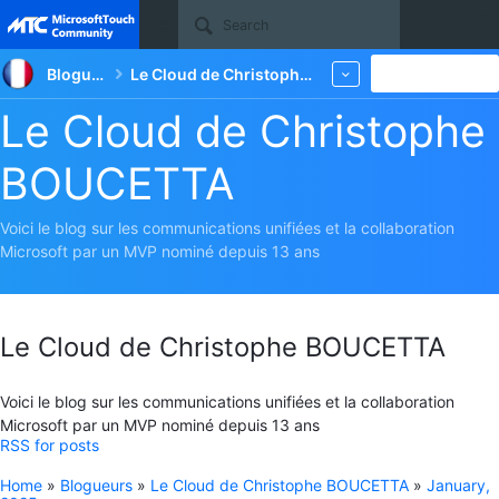
Site
Blogueurs
Le Cloud de Christophe BOUCETTA
New
More
Le Cloud de Christophe
BOUCETTA
Voici le blog sur les communications unifiées et la collaboration
Microsoft par un MVP nominé depuis 13 ans
Le Cloud de Christophe BOUCETTA
Voici le blog sur les communications unifiées et la collaboration
Microsoft par un MVP nominé depuis 13 ans
RSS for posts
Home
»
Blogueurs
»
Le Cloud de Christophe BOUCETTA
»
January,