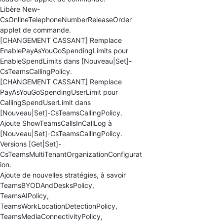
Libère New-
CsOnlineTelephoneNumberReleaseOrder
applet de commande.
[CHANGEMENT CASSANT] Remplace
EnablePayAsYouGoSpendingLimits pour
EnableSpendLimits dans [Nouveau|Set]-
CsTeamsCallingPolicy.
[CHANGEMENT CASSANT] Remplace
PayAsYouGoSpendingUserLimit pour
CallingSpendUserLimit dans
[Nouveau|Set]-CsTeamsCallingPolicy.
Ajoute ShowTeamsCallsInCallLog à
[Nouveau|Set]-CsTeamsCallingPolicy.
Versions [Get|Set]-
CsTeamsMultiTenantOrganizationConfigurat
ion.
Ajoute de nouvelles stratégies, à savoir
TeamsBYODAndDesksPolicy,
TeamsAIPolicy,
TeamsWorkLocationDetectionPolicy,
TeamsMediaConnectivityPolicy,