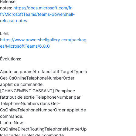
Release
notes:
https://docs.microsoft.com/fr-
fr/MicrosoftTeams/teams-powershell-
release-notes
Lien:
https://www.powershellgallery.com/packag
es/MicrosoftTeams/6.8.0
Évolutions:
Ajoute un paramètre facultatif TargetType à
Get-CsOnlineTelephoneNumberOrder
applet de commande.
[CHANGEMENT CASSANT] Remplace
l’attribut de sortie TelephoneNumber par
TelephoneNumbers dans Get-
CsOnlineTelephoneNumberOrder applet de
commande.
Libère New-
CsOnlineDirectRoutingTelephoneNumberUp
loadOrder applet de commande.