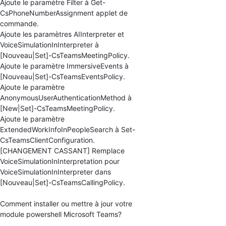
Ajoute le paramètre Filter à Get-
CsPhoneNumberAssignment applet de
commande.
Ajoute les paramètres AIInterpreter et
VoiceSimulationInInterpreter à
[Nouveau|Set]-CsTeamsMeetingPolicy.
Ajoute le paramètre ImmersiveEvents à
[Nouveau|Set]-CsTeamsEventsPolicy.
Ajoute le paramètre
AnonymousUserAuthenticationMethod à
[New|Set]-CsTeamsMeetingPolicy.
Ajoute le paramètre
ExtendedWorkInfoInPeopleSearch à Set-
CsTeamsClientConfiguration.
[CHANGEMENT CASSANT] Remplace
VoiceSimulationInInterpretation pour
VoiceSimulationInInterpreter dans
[Nouveau|Set]-CsTeamsCallingPolicy.
Comment installer ou mettre à jour votre
module powershell Microsoft Teams?