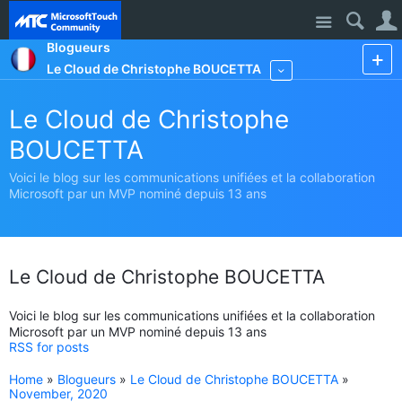
Site
Blogueurs
Le Cloud de Christophe BOUCETTA
More
Le Cloud de Christophe
BOUCETTA
Voici le blog sur les communications unifiées et la collaboration
Microsoft par un MVP nominé depuis 13 ans
Le Cloud de Christophe BOUCETTA
Voici le blog sur les communications unifiées et la collaboration
Microsoft par un MVP nominé depuis 13 ans
RSS for posts
Home
»
Blogueurs
»
Le Cloud de Christophe BOUCETTA
»
November, 2020