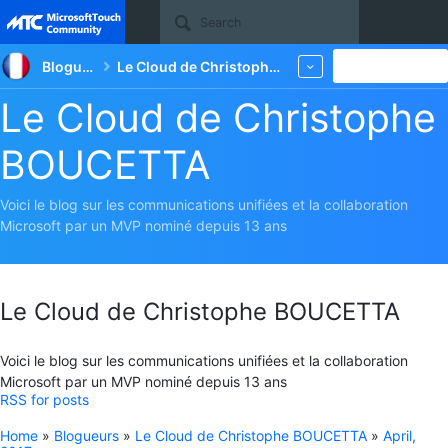
Site
Blogueurs
Le Cloud de Christophe BOUCETTA
New
More
Le Cloud de Christophe
BOUCETTA
Voici le blog sur les communications unifiées et la collaboration
Microsoft par un MVP nominé depuis 13 ans
Le Cloud de Christophe BOUCETTA
Voici le blog sur les communications unifiées et la collaboration
Microsoft par un MVP nominé depuis 13 ans
RSS for posts
Home
»
Blogueurs
»
Le Cloud de Christophe BOUCETTA
»
April,