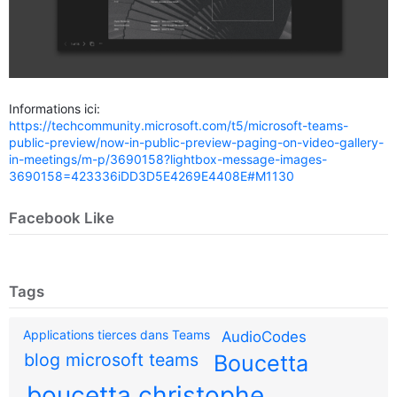
Informations ici:
https://techcommunity.microsoft.com/t5/microsoft-teams-
public-preview/now-in-public-preview-paging-on-video-gallery-
in-meetings/m-p/3690158?lightbox-message-images-
3690158=423336iDD3D5E4269E4408E#M1130
Facebook Like
Tags
Applications tierces dans Teams
AudioCodes
blog microsoft teams
Boucetta
boucetta christophe