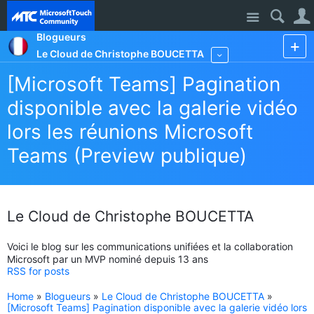
Site
Blogueurs
Le Cloud de Christophe BOUCETTA
More
[Microsoft Teams] Pagination
disponible avec la galerie vidéo
lors les réunions Microsoft
Teams (Preview publique)
Le Cloud de Christophe BOUCETTA
Voici le blog sur les communications unifiées et la collaboration
Microsoft par un MVP nominé depuis 13 ans
RSS for posts
Home
»
Blogueurs
»
Le Cloud de Christophe BOUCETTA
»
[Microsoft Teams] Pagination disponible avec la galerie vidéo lors