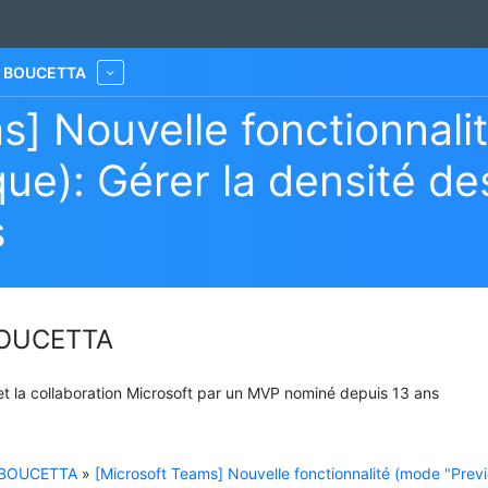
he BOUCETTA
More
s] Nouvelle fonctionnali
ue): Gérer la densité de
s
 BOUCETTA
 et la collaboration Microsoft par un MVP nominé depuis 13 ans
e BOUCETTA
»
[Microsoft Teams] Nouvelle fonctionnalité (mode "Prev