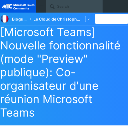
Site
Blogueurs
Le Cloud de Christophe BOUCETTA
New
More
[Microsoft Teams]
Nouvelle fonctionnalité
(mode "Preview"
publique): Co-
organisateur d'une
réunion Microsoft
Teams