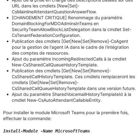
URL dans les cmdlets [New|Set]-
CsMainlineAttendantQuestionAnswerFlow.
[CHANGEMENT CRITIQUE] Renommage du paramètre
DomainBlockingForMDOAdminsInTeams en
SecurityTeamAllowBlockListDelegation dans la cmdlet Set-
CsTenantFederationConfiguration.
Publication des cmdlets [Get|New|Set|Remove]-CsAgent
pour la gestion de l'agent IA dans le cadre de l'intégration
des comptes de ressources.
Ajout du paramètre IncomingRedirectedCalls à la cmdlet
New-CsSharedCallQueueHistoryTemplate.
Publication des cmdlets [Get|New|Set|Remove]-
CsSharedCallHistoryTemplate. Ces cmdlets remplaceront les
cmdlets [Get|New|Set|Remove]-
CsSharedCallQueueHistoryTemplate dans une version future.
Ajout du paramètre SharedVoicemailHistoryTemplateId à la
cmdlet New-CsAutoAttendantCallableEntity.
Pour installer le module Microsoft Teams pour la première fois,
effectuer la commande:
Install-Module -Name MicrosoftTeams