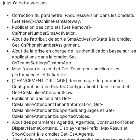
jusqu'à cette version)
Correction du paramètre IPAddressVersion dans les cmdlets
[Set|New]-CsOnlinePstnGateway.
Publication des cmdlets [Set|Remove]-
CsPhoneNumberSmsActivation.
Ajout de l'attribut de sortie SmsActivationState à la cmdlet
Get-CsPhoneNumberAssignment.
Ajout de la prise en charge de l'authentification basée sur les
applications dans la cmdlet Set-
CsTeamsSettingsCustomApp.
Mise à jour de la cmdlet Get-Team pour améliorer les
performances et la fiabilité.
[CHANGEMENT CRITIQUE] Renommage du paramètre
ConfigurationId en RelatedConfigurationId dans la cmdlet
Get-CsMainlineAttendantFlow.
Publication des cmdlets Get-
CsMainlineAttendantTenantInformation, Get-
CsMainlineAttendantSupportedLanguages et Get-
CsMainlineAttendantSupportedVoices.
Ajout des paramètres AgentId, AgentIds, ContinuationToken,
DisplayNameContains, DisplayNamePrefix, MaxResult et
ShowCount à la cmdlet Get-CsAiAgents.
Ajout de la prise en charge des descriptions basées sur des