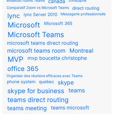
Breakout rooms Teams
canada
christophe
Comparatif Zoom vs Microsoft Teams
direct routing
Messagerie professionnelle
lync
lync Server 2010
Microsoft
Microsoft 365
Microsoft Teams
microsoft teams direct routing
microsoft teams room
Montreal
MVP
mvp boucetta christophe
office 365
Organiser des réunions efficaces avec Teams
skype
phone system
quebec
teams
skype for business
teams direct routing
teams meeting
teams microsoft