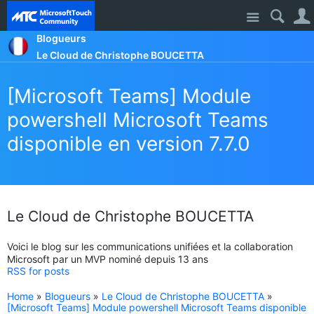
Site
Blogueurs
Le Cloud de Christophe BOUCETTA
[Microsoft Teams] Module
powershell Microsoft Teams
disponible en version 7.7.0
Le Cloud de Christophe BOUCETTA
Voici le blog sur les communications unifiées et la collaboration
Microsoft par un MVP nominé depuis 13 ans
RSS for posts
Home
»
Blogueurs
»
Le Cloud de Christophe BOUCETTA
»
[Microsoft Teams] Module powershell Microsoft Teams disponible