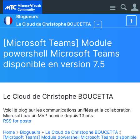
Site
Blogueurs
Le Cloud de Christophe BOUCETTA
More
[Microsoft Teams] Module
powershell Microsoft Teams
disponible en version 7.5
Le Cloud de Christophe BOUCETTA
Voici le blog sur les communications unifiées et la collaboration
Microsoft par un MVP nominé depuis 13 ans
RSS for posts
Home
»
Blogueurs
»
Le Cloud de Christophe BOUCETTA
»
[Microsoft Teams] Module powershell Microsoft Teams disponible