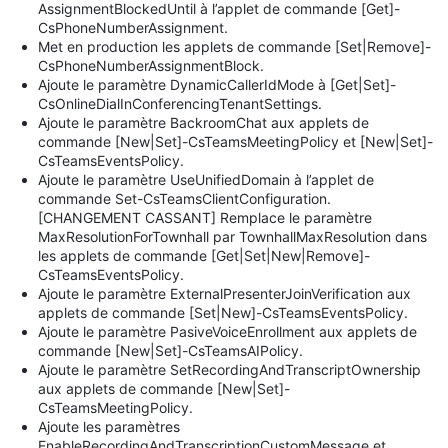
AssignmentBlockedUntil à l’applet de commande [Get]-
CsPhoneNumberAssignment.
Met en production les applets de commande [Set|Remove]-
CsPhoneNumberAssignmentBlock.
Ajoute le paramètre DynamicCallerIdMode à [Get|Set]-
CsOnlineDialInConferencingTenantSettings.
Ajoute le paramètre BackroomChat aux applets de
commande [New|Set]-CsTeamsMeetingPolicy et [New|Set]-
CsTeamsEventsPolicy.
Ajoute le paramètre UseUnifiedDomain à l’applet de
commande Set-CsTeamsClientConfiguration.
[CHANGEMENT CASSANT] Remplace le paramètre
MaxResolutionForTownhall par TownhallMaxResolution dans
les applets de commande [Get|Set|New|Remove]-
CsTeamsEventsPolicy.
Ajoute le paramètre ExternalPresenterJoinVerification aux
applets de commande [Set|New]-CsTeamsEventsPolicy.
Ajoute le paramètre PasiveVoiceEnrollment aux applets de
commande [New|Set]-CsTeamsAIPolicy.
Ajoute le paramètre SetRecordingAndTranscriptOwnership
aux applets de commande [New|Set]-
CsTeamsMeetingPolicy.
Ajoute les paramètres
EnableRecordingAndTranscriptionCustomMessage et