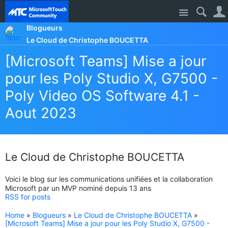
Site
Blogueurs
Le Cloud de Christophe BOUCETTA
[Microsoft Teams] Mise a jour
pour les Poly Studio X, G7500 -
Poly Video OS Software 4.1 -
Aout 2023
Le Cloud de Christophe BOUCETTA
Voici le blog sur les communications unifiées et la collaboration
Microsoft par un MVP nominé depuis 13 ans
RSS for posts
Home
»
Blogueurs
»
Le Cloud de Christophe BOUCETTA
»
[Microsoft Teams] Mise a jour pour les Poly Studio X, G7500 -