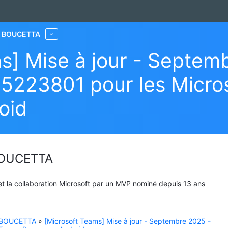
he BOUCETTA
More
s] Mise à jour - Septem
25223801 pour les Micro
oid
 BOUCETTA
 et la collaboration Microsoft par un MVP nominé depuis 13 ans
e BOUCETTA
»
[Microsoft Teams] Mise à jour - Septembre 2025 -