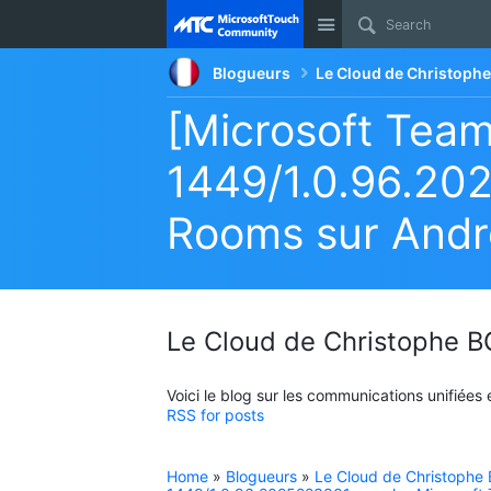
Site
Blogueurs
Le Cloud de Christop
[Microsoft Team
1449/1.0.96.20
Rooms sur Andr
Le Cloud de Christophe
Voici le blog sur les communications unifiées
RSS for posts
Home
»
Blogueurs
»
Le Cloud de Christoph