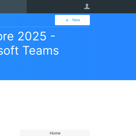
User
New
bre 2025 -
soft Teams
Home