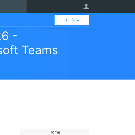
User
New
26 -
soft Teams
Home