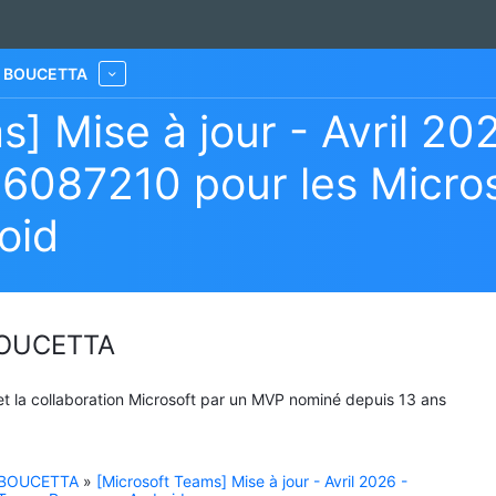
he BOUCETTA
More
] Mise à jour - Avril 20
26087210 pour les Micro
oid
 BOUCETTA
 et la collaboration Microsoft par un MVP nominé depuis 13 ans
e BOUCETTA
»
[Microsoft Teams] Mise à jour - Avril 2026 -