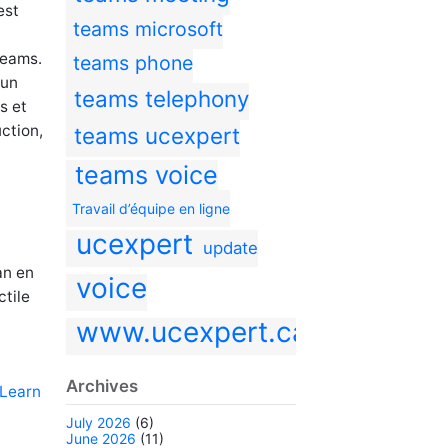
est
teams microsoft
Teams.
teams phone
 un
teams telephony
s et
ction,
teams ucexpert
teams voice
Travail d’équipe en ligne
ucexpert
update
an en
voice
ctile
www.ucexpert.ca
Archives
 Learn
July 2026
(6)
June 2026
(11)