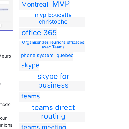
MVP
Montreal
mvp boucetta
christophe
office 365
Organiser des réunions efficaces
avec Teams
phone system
quebec
teurs
skype
skype for
business
s
teams
 mode
teams direct
routing
pour
éunions
teams meeting