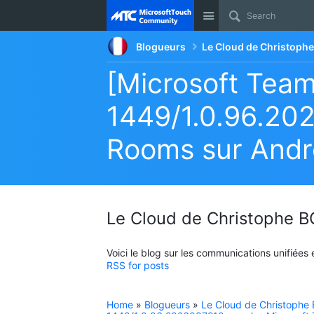
Site
Blogueurs
Le Cloud de Christop
[Microsoft Teams
1449/1.0.96.20
Rooms sur Andr
Le Cloud de Christophe
Voici le blog sur les communications unifiées
RSS for posts
Home
»
Blogueurs
»
Le Cloud de Christoph