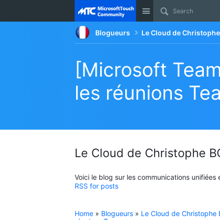
Site
Blogueurs
Le Cloud de Christop
[Microsoft Team
les réunions Te
Le Cloud de Christophe
Voici le blog sur les communications unifiées
RSS for posts
Home
»
Blogueurs
»
Le Cloud de Christoph