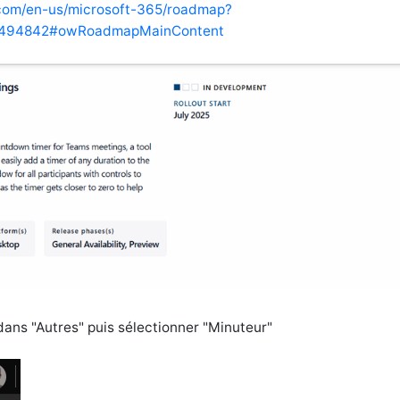
.com/en-us/microsoft-365/roadmap?
s=494842#owRoadmapMainContent
ans "Autres" puis sélectionner "Minuteur"