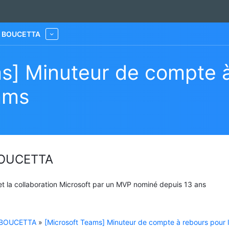
he BOUCETTA
More
s] Minuteur de compte 
ams
 BOUCETTA
 et la collaboration Microsoft par un MVP nominé depuis 13 ans
e BOUCETTA
»
[Microsoft Teams] Minuteur de compte à rebours pour 