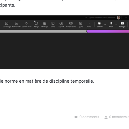
cipants.
le norme en matière de discipline temporelle.
0 comments
0 members a