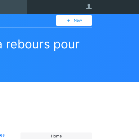
User
New
à rebours pour
les
Home