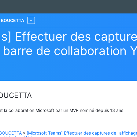
he BOUCETTA
More
s] Effectuer des capture
 barre de collaboration Y
 BOUCETTA
 et la collaboration Microsoft par un MVP nominé depuis 13 ans
e BOUCETTA
»
[Microsoft Teams] Effectuer des captures de l'affichag