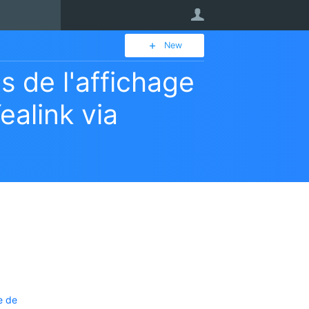
User
New
s de l'affichage
ealink via
e de