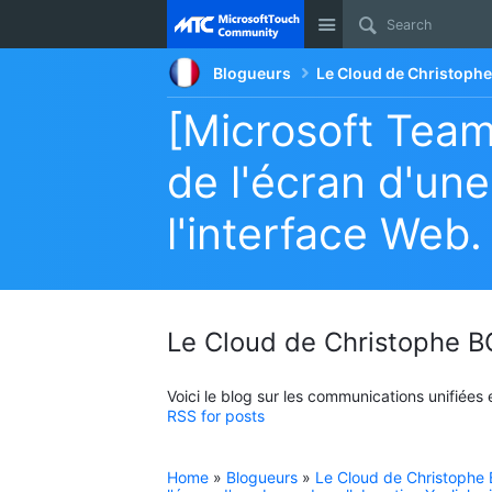
Site
Blogueurs
Le Cloud de Christop
[Microsoft Team
de l'écran d'une
l'interface Web.
Le Cloud de Christophe
Voici le blog sur les communications unifiées
RSS for posts
Home
»
Blogueurs
»
Le Cloud de Christoph