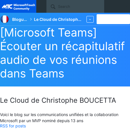
Site
Blogueurs
Le Cloud de Christophe BOUCETTA
New
More
[Microsoft Teams]
Écouter un récapitulatif
audio de vos réunions
dans Teams
Le Cloud de Christophe BOUCETTA
Voici le blog sur les communications unifiées et la collaboration
Microsoft par un MVP nominé depuis 13 ans
RSS for posts