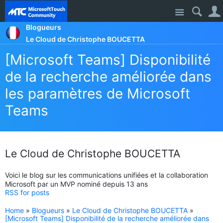
Site
Blogueurs
Le Cloud de Christophe BOUCETTA
[Microsoft Teams] Disponibilité
de la recherche améliorée dans
les paramètres de Microsoft
Teams
Le Cloud de Christophe BOUCETTA
Voici le blog sur les communications unifiées et la collaboration
Microsoft par un MVP nominé depuis 13 ans
RSS for posts
Home
»
Blogueurs
»
Le Cloud de Christophe BOUCETTA
»
[Microsoft Teams] Disponibilité de la recherche améliorée dans