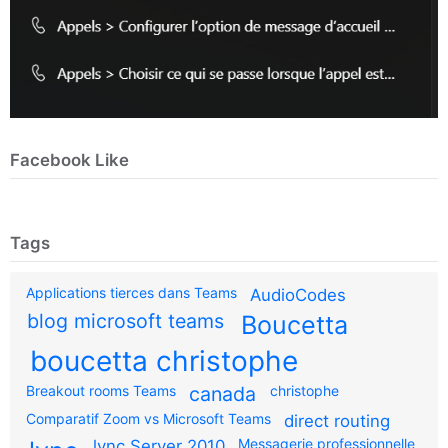
Facebook Like
Tags
Applications tierces dans Teams
AudioCodes
blog microsoft teams
Boucetta
boucetta christophe
Breakout rooms Teams
canada
christophe
Comparatif Zoom vs Microsoft Teams
direct routing
Messagerie professionnelle
lync Server 2010