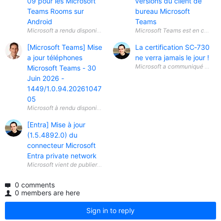
09 pour les Microsoft
versions du client de
Teams Rooms sur
bureau Microsoft
Android
Teams
[Microsoft Teams] Mise
La certification SC‑730
a jour téléphones
ne verra jamais le jour !
Microsoft a communiqué une info
Microsoft Teams - 30
Juin 2026 -
1449/1.0.94.20261047
05
[Entra] Mise à jour
(1.5.4892.0) du
connecteur Microsoft
Entra private network
Microsoft vient de publier une mise à jour (1.5.4892.0) du connecteur 
0 comments
0 members are here
Sign in to reply