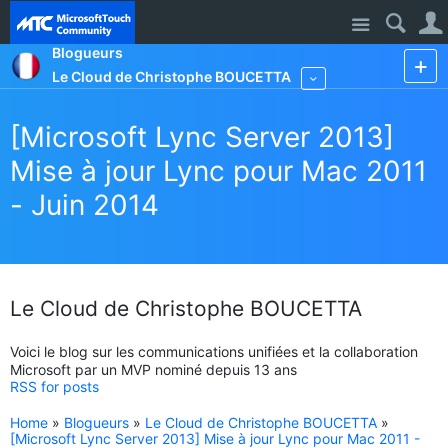
Site
Blogueurs
Le Cloud de Christophe BOUCETTA
More
[Microsoft Lync Server 2013]
Mise à jour Lync pour Mac 2011
- Juin 2014
Le Cloud de Christophe BOUCETTA
Voici le blog sur les communications unifiées et la collaboration
Microsoft par un MVP nominé depuis 13 ans
RSS for posts
Home
»
Blogueurs
»
Le Cloud de Christophe BOUCETTA
»
[Microsoft Lync Server 2013] Mise à jour Lync pour Mac 2011 -