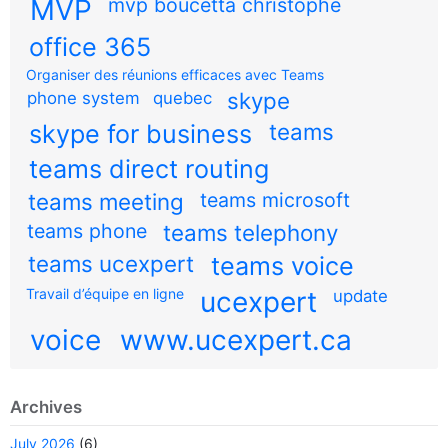
MVP
mvp boucetta christophe
office 365
Organiser des réunions efficaces avec Teams
skype
phone system
quebec
teams
skype for business
teams direct routing
teams meeting
teams microsoft
teams phone
teams telephony
teams ucexpert
teams voice
Travail d’équipe en ligne
ucexpert
update
voice
www.ucexpert.ca
Archives
July 2026
(6)