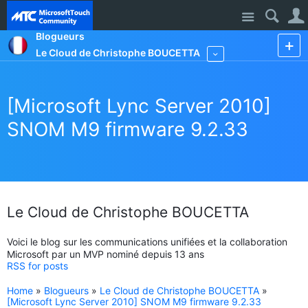
Site
Blogueurs
Le Cloud de Christophe BOUCETTA
More
[Microsoft Lync Server 2010]
SNOM M9 firmware 9.2.33
Le Cloud de Christophe BOUCETTA
Voici le blog sur les communications unifiées et la collaboration
Microsoft par un MVP nominé depuis 13 ans
RSS for posts
Home
»
Blogueurs
»
Le Cloud de Christophe BOUCETTA
»
[Microsoft Lync Server 2010] SNOM M9 firmware 9.2.33