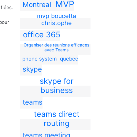
MVP
Montreal
fiées.
mvp boucetta
pour
christophe
office 365
-
Organiser des réunions efficaces
avec Teams
phone system
quebec
skype
skype for
business
teams
teams direct
routing
teams meeting