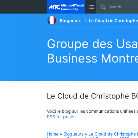
Site
Blogueurs
Le Cloud de Christop
Groupe des Usa
Business Montre
Le Cloud de Christophe
Voici le blog sur les communications unifiées
RSS for posts
Home
»
Blogueurs
»
Le Cloud de Christoph