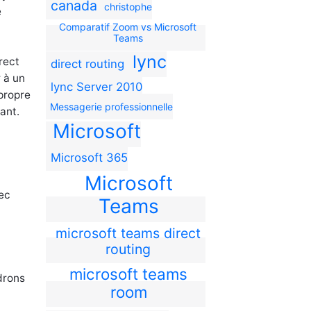
canada
christophe
e
Comparatif Zoom vs Microsoft
Teams
lync
rect
direct routing
 à un
lync Server 2010
 propre
Messagerie professionnelle
ant.
Microsoft
Microsoft 365
Microsoft
ec
Teams
microsoft teams direct
routing
microsoft teams
drons
room