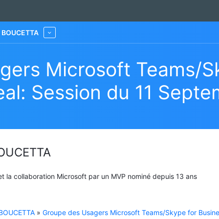
he BOUCETTA
More
gers Microsoft Teams/S
al: Session du 11 Sept
 BOUCETTA
 et la collaboration Microsoft par un MVP nominé depuis 13 ans
e BOUCETTA
»
Groupe des Usagers Microsoft Teams/Skype for Busin