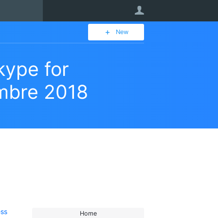
User
New
kype for
embre 2018
ess
Home