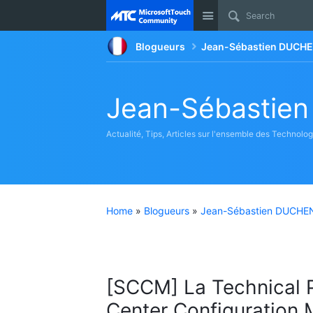
Site
Blogueurs
Jean-Sébastien DUCHE
Jean-Sébastie
Actualité, Tips, Articles sur l'ensemble des Technolo
Home
»
Blogueurs
»
Jean-Sébastien DUCHEN
[SCCM] La Technical 
Center Configuration 