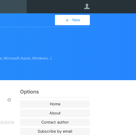
User
New
w, Microsoft Azure, Windows...)
Options
More
Home
About
Contact author
/5/2018
Subscribe by email