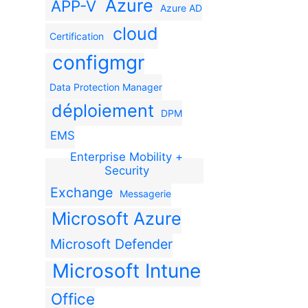
Azure
APP-V
Azure AD
cloud
Certification
configmgr
Data Protection Manager
déploiement
DPM
EMS
Enterprise Mobility +
Security
Exchange
Messagerie
Microsoft Azure
Microsoft Defender
Microsoft Intune
Office