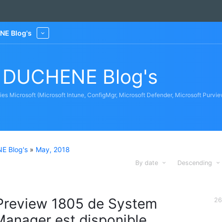
NE Blog's
More
n DUCHENE Blog's
gies Microsoft (Microsoft Intune, ConfigMgr, Microsoft Defender, Microsoft Purvie
E Blog's
»
May, 2018
By date
Descending
Preview 1805 de System
26
Manager est disponible