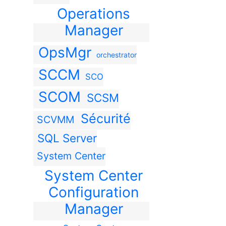
Operations
Manager
OpsMgr
orchestrator
SCCM
SCO
SCOM
SCSM
Sécurité
SCVMM
SQL Server
System Center
System Center
Configuration
Manager