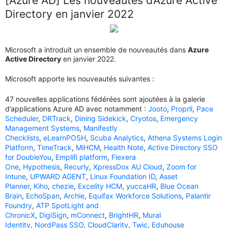
[Azure AD] Les nouveautés d’Azure Active
Directory en janvier 2022
Microsoft a introduit un ensemble de nouveautés dans
Azure
Active Directory
en janvier 2022.
Microsoft apporte les nouveautés suivantes :
47 nouvelles applications fédérées sont ajoutées à la galerie
d’applications Azure AD avec notamment :
Jooto
,
Proprli
,
Pace
Scheduler
,
DRTrack
,
Dining Sidekick
,
Cryotos
,
Emergency
Management Systems
,
Manifestly
Checklists
,
eLearnPOSH
,
Scuba Analytics
,
Athena Systems Login
Platform
,
TimeTrack
,
MiHCM
,
Health Note
,
Active Directory SSO
for DoubleYou
,
Emplifi platform
,
Flexera
One
,
Hypothesis
,
Recurly
,
XpressDox AU Cloud
,
Zoom for
Intune
,
UPWARD AGENT
,
Linux Foundation ID
,
Asset
Planner
,
Kiho
,
chezie
,
Excelity HCM
,
yuccaHR
,
Blue Ocean
Brain
,
EchoSpan
,
Archie
,
Equifax Workforce Solutions
,
Palantir
Foundry
,
ATP SpotLight and
ChronicX
,
DigiSign
,
mConnect
,
BrightHR
,
Mural
Identity
,
NordPass SSO
,
CloudClarity
,
Twic
,
Eduhouse