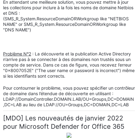
En attendant une meilleure solution, vous pouvez mettre à jour
les collections pour inclure à la fois les noms de domaine Netbios
et DNS :
(SMS_R_System.ResourceDomainORWorkgroup like "NETBIOS
NAME" or SMS_R_System.ResourceDomainORWorkgroup like
"DNS NAME")
Problème N°2
: La découverte et la publication Active Directory
n’arrive pas à se connecter à des domaines non trustés sous un
compte de service. Dans ce cas de figure, vous recevez l’erreur
"0x8007052E" ("The user name or password is incorrect") même
si les identifiants sont corrects.
Pour contourner le problème, vous pouvez spécifier un contrôleur
de domaine dans l’étendue de découverte en utilisant :
LDAP://DomainController.DOMAIN.LAB/OU=Groups,DC=DOMAIN
,DC=LAB au lieu de LDAP://OU=Groups,DC=DOMAIN,DC=LAB
[MDO] Les nouveautés de janvier 2022
pour Microsoft Defender for Office 365