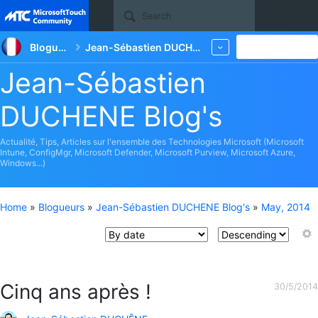
Site
Blogueurs
Jean-Sébastien DUCHENE Blog's
New
More
Jean-Sébastien
DUCHENE Blog's
Actualité, Tips, Articles sur l'ensemble des Technologies Microsoft (Microsoft
Intune, ConfigMgr, Microsoft Defender, Microsoft Purview, Microsoft Azure,
Windows...)
Home
»
Blogueurs
»
Jean-Sébastien DUCHENE Blog's
»
May, 2014
Cinq ans après !
30/5/2014