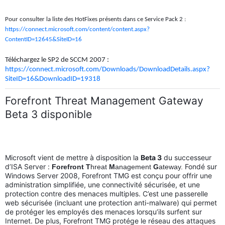
Pour consulter la liste des HotFixes présents dans ce Service Pack 2 :
https://connect.microsoft.com/content/content.aspx?
ContentID=12645&SiteID=16
Téléchargez le SP2 de SCCM 2007 :
https://connect.microsoft.com/Downloads/DownloadDetails.aspx?
SiteID=16&DownloadID=19318
Forefront Threat Management Gateway
Beta 3 disponible
Microsoft vient de mettre à disposition la
Beta 3
du successeur
d’ISA Server :
Fondé sur
Forefront
T
hreat
M
anagement
G
ateway.
Windows Server 2008, Forefront TMG est conçu pour offrir une
administration simplifiée, une connectivité sécurisée, et une
protection contre des menaces multiples. C’est une passerelle
web sécurisée (incluant une protection anti-malware) qui permet
de protéger les employés des menaces lorsqu’ils surfent sur
Internet. De plus, Forefront TMG protége le réseau des attaques