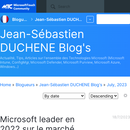
Site
Blogueurs
Jean-Sébastien DUCHENE Blog's
New
More
Jean-Sébastien
DUCHENE Blog's
Actualité, Tips, Articles sur l'ensemble des Technologies Microsoft (Microsoft
Intune, ConfigMgr, Microsoft Defender, Microsoft Purview, Microsoft Azure,
Windows...)
Home
»
Blogueurs
»
Jean-Sébastien DUCHENE Blog's
»
July, 2023
Microsoft leader en
18/7/2023
2022 sur le marché