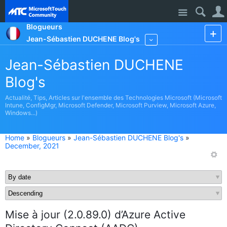
Site
Blogueurs
Jean-Sébastien DUCHENE Blog's
More
Jean-Sébastien DUCHENE
Blog's
Actualité, Tips, Articles sur l'ensemble des Technologies Microsoft (Microsoft
Intune, ConfigMgr, Microsoft Defender, Microsoft Purview, Microsoft Azure,
Windows...)
Home
»
Blogueurs
»
Jean-Sébastien DUCHENE Blog's
»
December, 2021
Mise à jour (2.0.89.0) d’Azure Active