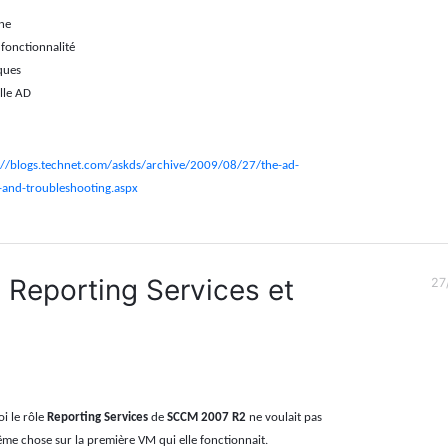
ne
 fonctionnalité
iques
lle AD
://blogs.technet.com/askds/archive/2009/08/27/the-ad-
-and-troubleshooting.aspx
 Reporting Services et
27
i le rôle
Reporting Services
de
SCCM 2007 R2
ne voulait pas
ême chose sur la première VM qui elle fonctionnait.