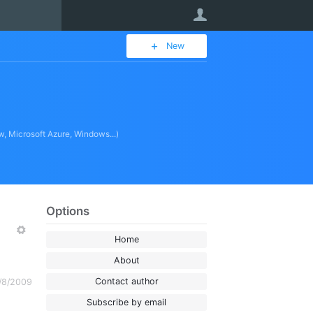
User
New
w, Microsoft Azure, Windows...)
Options
More
Home
About
Contact author
/8/2009
Subscribe by email