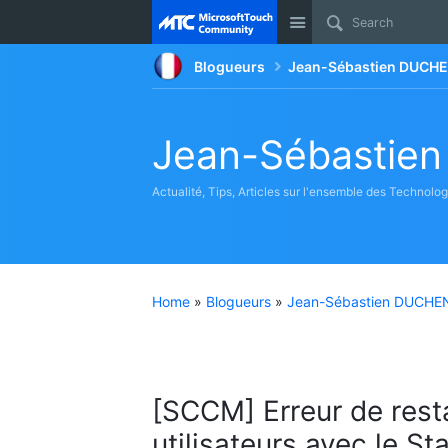
Site
Blogueurs
Jean-Sébastien DUCHE
Jean-Sébastie
Actualité, Tips, Articles sur l'ensemble des Technolo
Home
»
Blogueurs
»
Jean-Sébastien DUCHEN
[SCCM] Erreur de rest
utilisateurs avec le St