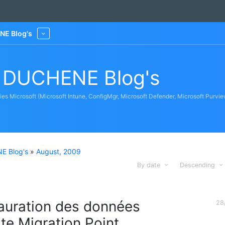
NE Blog's
More
n DUCHENE Blog's
gies Microsoft (Microsoft Intune, ConfigMgr, Microsoft Defender, Microsoft Purvie
E Blog's
»
August, 2009
By date
Descending
auration des données
28
ate Migration Point