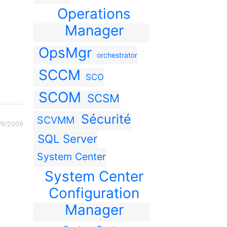
Operations
Manager
OpsMgr
orchestrator
SCCM
SCO
SCOM
SCSM
Sécurité
SCVMM
/8/2009
SQL Server
System Center
System Center
Configuration
Manager