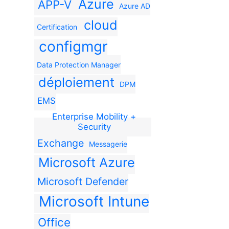
Azure
APP-V
Azure AD
cloud
Certification
configmgr
Data Protection Manager
déploiement
DPM
EMS
Enterprise Mobility +
Security
Exchange
Messagerie
Microsoft Azure
Microsoft Defender
Microsoft Intune
Office