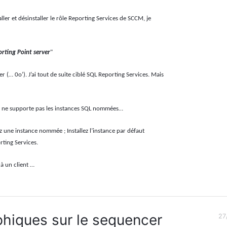
ller et désinstaller le rôle Reporting Services de SCCM, je
orting Point server
"
(… 0o’). J’ai tout de suite ciblé SQL Reporting Services. Mais
CCM ne supporte pas les instances SQL nommées…
z une instance nommée ; Installez l’instance par défaut
ting Services.
à un client …
hiques sur le sequencer
27