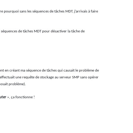
re pourquoi sans les séquences de tâches MDT, j’arrivais à faire
es séquences de tâches MDT pour désactiver la tâche de
uement en créant ma séquence de tâches qui causait le problème de
s effectuait une requête de stockage au serveur SMP sans opérer
osait problème).
uter
», ça fonctionne !