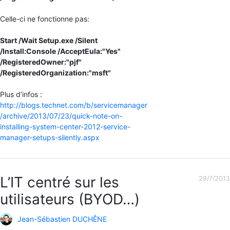
Celle-ci ne fonctionne pas:
Start /Wait Setup.exe /Silent
/Install:Console /AcceptEula:"Yes"
/RegisteredOwner:"pjf"
/RegisteredOrganization:"msft"
Plus d’infos :
http://blogs.technet.com/b/servicemanager
/archive/2013/07/23/quick-note-on-
installing-system-center-2012-service-
manager-setups-silently.aspx
L’IT centré sur les
29/7/2013
utilisateurs (BYOD…)
Jean-Sébastien DUCHÊNE