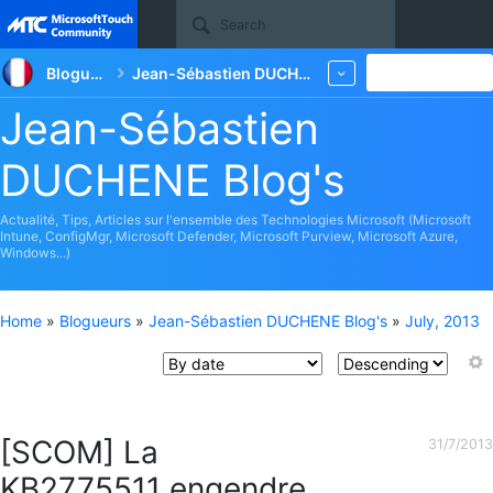
Site
Blogueurs
Jean-Sébastien DUCHENE Blog's
New
More
Jean-Sébastien
DUCHENE Blog's
Actualité, Tips, Articles sur l'ensemble des Technologies Microsoft (Microsoft
Intune, ConfigMgr, Microsoft Defender, Microsoft Purview, Microsoft Azure,
Windows...)
Home
»
Blogueurs
»
Jean-Sébastien DUCHENE Blog's
»
July, 2013
[SCOM] La
31/7/2013
KB2775511 engendre