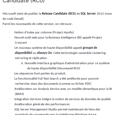
Candidate (RC0)
Microsoft vient de publier la
Release Candidate (RC0)
de
SQL Server
2012 (nom
de code Denali).
Parmi les nouveautés de cette version, on retrouve :
·
Notion d’index par colonne (Project Apollo)
·
Nouvel outil web pour la Business Intelligence (BI) appelé Project
Crescent
·
Un nouveau système de haute disponibilité appelé
groupe de
disponibilité
ou
Always On
. Cette technologie rassemble clustering,
mirroring et réplication.
o
Nouvelle interface graphique d’administration pour ce système
de haute disponibilité (Nouveauté RC0)
·
Les séquences font parties du produit.
·
La fonctionnalité Full Text Search a été améliorée pour pouvoir
rechercher dans des documents (comme un fichier PDF)
·
Amélioration sur Analysis Service avec un modèle sémantique pour la BI
(BISM)
·
Integration Services intègre la notion de services de données de qualité.
·
Amélioration générale des performances
·
SQL Server Management Studio permet maintenant de faire des
snapshots de sauvegarde vers la plateforme Windows Azure