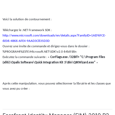
Voici la solution de contournement :
Téléchargez le .NET Framework SDK :
http://www.microsoft.com/downloads/en/details.aspx?FamilyID=1AEF6FCE-
6E06-4B66-AFE4-9AAD3C835D3D
Ouvrez une invite de commande et dirigez-vous dans le dossier :
%PROGRAMFILES%\Microsoft.NET\SDK\v2.0 64bit\Bin
Exécutez la commande suivante : «
CorFlags.exe /32BIT+ “C:\Program Files
(x86)\Opalis Software\Quick Integration Kit 3\Bin\QIKWizard.exe”
»
Après cette manipulation, vous pouvez sélectionner la librairie et les classes que
vous avez pu créer :