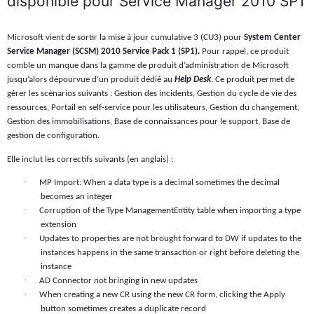
disponible pour Service Manager 2010 SP1
Microsoft vient de sortir la mise à jour cumulative 3 (CU3) pour
System Center
Service Manager (SCSM) 2010 Service Pack 1 (SP1).
Pour rappel, ce produit
comble un manque dans la gamme de produit d’administration de Microsoft
jusqu’alors dépourvue d’un produit dédié au
Help Desk
. Ce produit permet de
gérer les scénarios suivants : Gestion des incidents, Gestion du cycle de vie des
ressources, Portail en self-service pour les utilisateurs, Gestion du changement,
Gestion des immobilisations, Base de connaissances pour le support, Base de
gestion de configuration.
Elle inclut les correctifs suivants (en anglais) :
·
MP Import: When a data type is a decimal sometimes the decimal
becomes an integer
·
Corruption of the Type ManagementEntity table when importing a type
extension
·
Updates to properties are not brought forward to DW if updates to the
instances happens in the same transaction or right before deleting the
instance
·
AD Connector not bringing in new updates
·
When creating a new CR using the new CR form, clicking the Apply
button sometimes creates a duplicate record