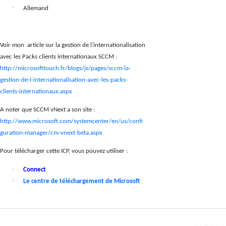
·
Allemand
Voir mon
article sur la gestion de l’internationalisation
avec les Packs clients internationaux SCCM :
http://microsofttouch.fr/blogs/js/pages/sccm-la-
gestion-de-l-internationalisation-avec-les-packs-
clients-internationaux.aspx
A noter que SCCM vNext a son site :
http://www.microsoft.com/systemcenter/en/us/confi
guration-manager/cm-vnext-beta.aspx
Pour télécharger cette ICP, vous pouvez utiliser :
·
Connect
·
Le centre de téléchargement de Microsoft