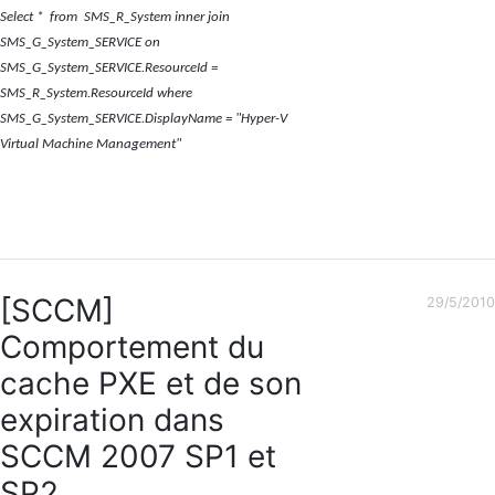
Select *
from
SMS_R_System inner join
SMS_G_System_SERVICE on
SMS_G_System_SERVICE.ResourceId =
SMS_R_System.ResourceId where
SMS_G_System_SERVICE.DisplayName = "Hyper-V
Virtual Machine Management"
[SCCM]
29/5/2010
Comportement du
cache PXE et de son
expiration dans
SCCM 2007 SP1 et
SP2