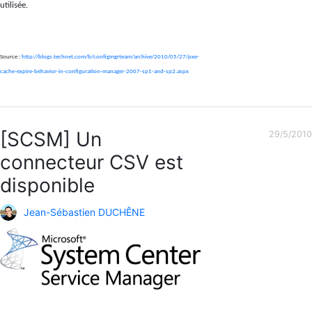
utilisée.
Source :
http://blogs.technet.com/b/configmgrteam/archive/2010/05/27/pxe-
cache-expire-behavior-in-configuration-manager-2007-sp1-and-sp2.aspx
[SCSM] Un
29/5/2010
connecteur CSV est
disponible
Jean-Sébastien DUCHÊNE