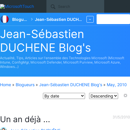
Site
Blogueurs
Jean-Sébastien DUCHENE Blog's
New
More
Jean-Sébastien
DUCHENE Blog's
Actualité, Tips, Articles sur l'ensemble des Technologies Microsoft (Microsoft
Intune, ConfigMgr, Microsoft Defender, Microsoft Purview, Microsoft Azure,
Windows...)
Home
»
Blogueurs
»
Jean-Sébastien DUCHENE Blog's
»
May, 2010
Un an déjà ...
31/5/2010