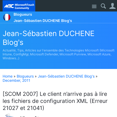
Site
Blogueurs
Jean-Sébastien DUCHENE Blog's
Jean-Sébastien DUCHENE
Blog's
Actualité, Tips, Articles sur l'ensemble des Technologies Microsoft (Microsoft
Intune, ConfigMgr, Microsoft Defender, Microsoft Purview, Microsoft Azure,
Windows...)
Home
»
Blogueurs
»
Jean-Sébastien DUCHENE Blog's
»
December, 2011
[SCOM 2007] Le client n’arrive pas à lire
les fichiers de configuration XML (Erreur
21027 et 21041)