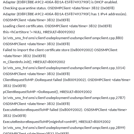
Adapter {E08FC8BE-A9C2-406A-8D1A-E5F87493790F} is DHCP enabled.
Checking quarantine status. OSDSMPClient <date/time> 3832 (0x0EF8)
Adapter {E08FC8BE-A9C2-406A-8D1A-E5F87493790F} has 1 IPv4 address(es).
OSDSMPClient <date/time> 3832 (0x0EF8)
Loading client certificates. OSDSMPClient <date/time> 3832 (0x0EF8)
this->hCertStore != NULL, HRESULT=80092002
(e:\nts_sms_fre\sms\client\osdeployment\osdsmpclient\smpclient.cpp,880)
OSDSMPClient <date/time> 3832 (0x0EF8)
Failed to import the client certificate store (0x80092002) OSDSMPClient
<date/time> 3832 (0x0EF8)
m_ClientInfo.init(), HRESULT=80092002
(e:\nts_sms_fre\sms\client\osdeployment\osdsmpclient\smpclient.cpp,1014)
OSDSMPClient <date/time> 3832 (0x0EF8)
ClientRequestToMP::DoRequest failed (0x80092002). OSDSMPClient <date/time>
3832 (0x0EF8)
pClientRequestToMP->DoRequest(), HRESULT=80092002
(e:\nts_sms_fre\sms\client\osdeployment\osdsmpclient\smpclient.cpp,2787)
OSDSMPClient <date/time> 3832 (0x0EF8)
ExecuteRestoreRequestToMP failed (0x80092002). OSDSMPClient <date/time>
3832 (0x0EF8)
ExecuteRestoreRequestToMP(migInfoFromMP), HRESULT=80092002
(e:\nts_sms_fre\sms\client\osdeployment\osdsmpclient\smpclient.cpp,2899)
OSDSMPClient <date/time>3832 (0x0EF8)