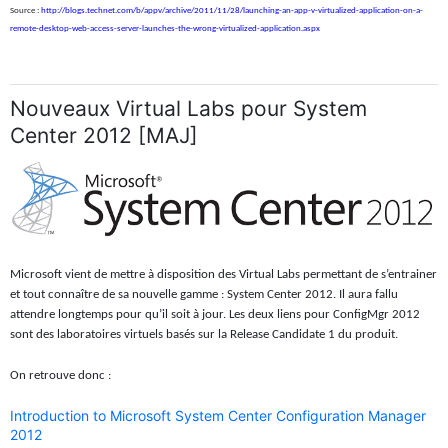
Source :
http://blogs.technet.com/b/appv/archive/2011/11/28/launching-an-app-v-virtualized-application-on-a-
remote-desktop-web-access-server-launches-the-wrong-virtualized-application.aspx
Nouveaux Virtual Labs pour System
Center 2012 [MAJ]
Microsoft vient de mettre à disposition des Virtual Labs permettant de s’entrainer
et tout connaître de sa nouvelle gamme : System Center 2012. Il aura fallu
attendre longtemps pour qu’il soit à jour. Les deux liens pour ConfigMgr 2012
sont des laboratoires virtuels basés sur la Release Candidate 1 du produit.
On retrouve donc :
Introduction to Microsoft System Center Configuration Manager
2012