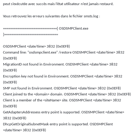
peut s’exécutée avec succès mais l’état utilisateur n’est jamais restauré.
Vous retrouvez les erreurs suivantes dans le fichier smsts.log :
==============================[ OSDSMPClient.exe
]==============================
OSDSMPClient <date/time> 3832 (0x0EF8)
Command line: "osdsmpclient.exe" /restore OSDSMPClient <date/time> 3832
(0x0EF8)
MigrationID not found in Environment. OSDSMPClient <date/time> 3832
(0x0EF8)
Encryption key not found in Environment. OSDSMPClient <date/time> 3832
(0x0EF8)
SMP not found in Environment. OSDSMPClient <date/time> 3832 (0x0EF8)
Client joined to the <domain> domain. OSDSMPClient <date/time> 3832 (0x0EF8)
Client is a member of the <siteName> site. OSDSMPClient <date/time> 3832
(0x0EF8)
GetAdaptersAddressess entry point is supported. OSDSMPClient <date/time>
3832 (0x0EF8)
DhcpGetOriginalSubnetMask entry point is supported. OSDSMPClient
<date/time> 3832 (0x0EF8)