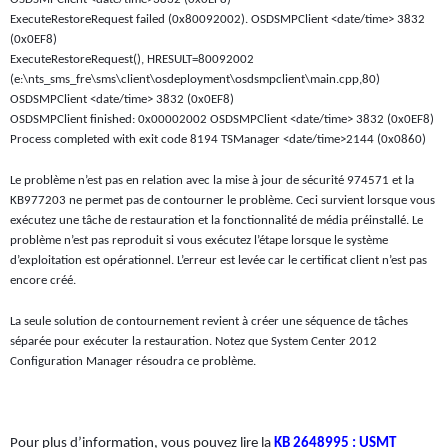
ExecuteRestoreRequest failed (0x80092002). OSDSMPClient <date/time> 3832
(0x0EF8)
ExecuteRestoreRequest(), HRESULT=80092002
(e:\nts_sms_fre\sms\client\osdeployment\osdsmpclient\main.cpp,80)
OSDSMPClient <date/time> 3832 (0x0EF8)
OSDSMPClient finished: 0x00002002 OSDSMPClient <date/time> 3832 (0x0EF8)
Process completed with exit code 8194 TSManager <date/time>2144 (0x0860)
Le problème n’est pas en relation avec la mise à jour de sécurité 974571 et la
KB977203 ne permet pas de contourner le problème. Ceci survient lorsque vous
exécutez une tâche de restauration et la fonctionnalité de média préinstallé. Le
problème n’est pas reproduit si vous exécutez l’étape lorsque le système
d’exploitation est opérationnel. L’erreur est levée car le certificat client n’est pas
encore créé.
La seule solution de contournement revient à créer une séquence de tâches
séparée pour exécuter la restauration. Notez que System Center 2012
Configuration Manager résoudra ce problème.
Pour plus d’information, vous pouvez lire la
KB 2648995 : USMT