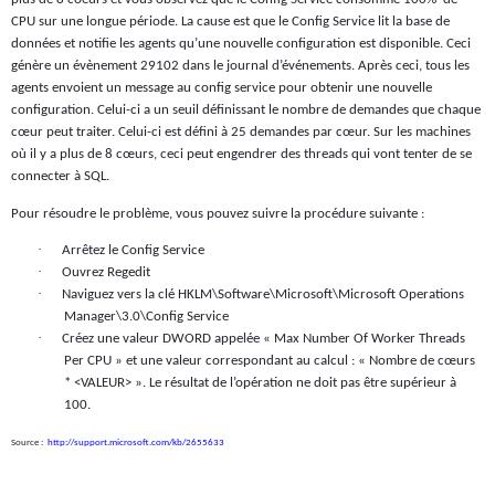
CPU sur une longue période. La cause est que le Config Service lit la base de
données et notifie les agents qu’une nouvelle configuration est disponible. Ceci
génère un évènement 29102 dans le journal d’événements. Après ceci, tous les
agents envoient un message au config service pour obtenir une nouvelle
configuration. Celui-ci a un seuil définissant le nombre de demandes que chaque
cœur peut traiter. Celui-ci est défini à 25 demandes par cœur. Sur les machines
où il y a plus de 8 cœurs, ceci peut engendrer des threads qui vont tenter de se
connecter à SQL.
Pour résoudre le problème, vous pouvez suivre la procédure suivante :
·
Arrêtez le Config Service
·
Ouvrez Regedit
·
Naviguez vers la clé HKLM\Software\Microsoft\Microsoft Operations
Manager\3.0\Config Service
·
Créez une valeur DWORD appelée « Max Number Of Worker Threads
Per CPU » et une valeur correspondant au calcul : « Nombre de cœurs
* <VALEUR> ». Le résultat de l’opération ne doit pas être supérieur à
100.
Source :
http://support.microsoft.com/kb/2655633