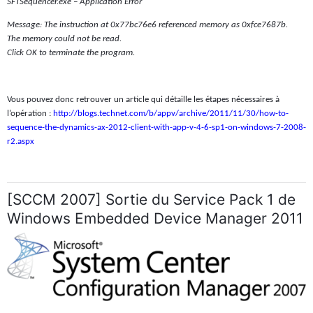
SFTSequencer.exe – Application Error
Message: The instruction at 0x77bc76e6 referenced memory as 0xfce7687b.
The memory could not be read.
Click OK to terminate the program.
Vous pouvez donc retrouver un article qui détaille les étapes nécessaires à
l’opération :
http://blogs.technet.com/b/appv/archive/2011/11/30/how-to-
sequence-the-dynamics-ax-2012-client-with-app-v-4-6-sp1-on-windows-7-2008-
r2.aspx
[SCCM 2007] Sortie du Service Pack 1 de
Windows Embedded Device Manager 2011