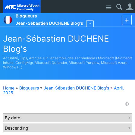
Site
Blogueurs
Jean-Sébastien DUCHENE Blog's
More
Jean-Sébastien DUCHENE
Blog's
Actualité, Tips, Articles sur l'ensemble des Technologies Microsoft (Microsoft
Intune, ConfigMgr, Microsoft Defender, Microsoft Purview, Microsoft Azure,
Windows...)
Home
»
Blogueurs
»
Jean-Sébastien DUCHENE Blog's
»
April,
2025