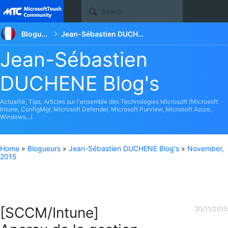
Site
Blogueurs
Jean-Sébastien DUCHENE Blog's
Jean-Sébastien
DUCHENE Blog's
Actualité, Tips, Articles sur l'ensemble des Technologies Microsoft (Microsoft
Intune, ConfigMgr, Microsoft Defender, Microsoft Purview, Microsoft Azure,
Windows...)
Home
»
Blogueurs
»
Jean-Sébastien DUCHENE Blog's
»
November,
2015
[SCCM/Intune]
30/11/2015