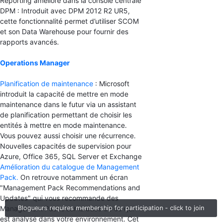
Reporting amélioré dans la console centrale
DPM : Introduit avec DPM 2012 R2 UR5,
cette fonctionnalité permet d’utiliser SCOM
et son Data Warehouse pour fournir des
rapports avancés.
Operations Manager
Planification de maintenance
: Microsoft
introduit la capacité de mettre en mode
maintenance dans le futur via un assistant
de planification permettant de choisir les
entités à mettre en mode maintenance.
Vous pouvez aussi choisir une récurrence.
Nouvelles capacités de supervision pour
Azure, Office 365, SQL Server et Exchange
Amélioration du catalogue de Management
Pack.
On retrouve notamment un écran
"Management Pack Recommendations and
Updates" qui vous recommande des
Blogueurs requires membership for participation - click to join
Management Packs sur la base de ce qui
est analysé dans votre environnement. Cet