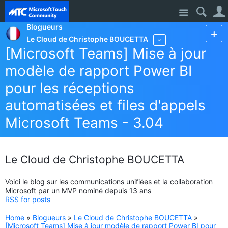
Site
Blogueurs
Le Cloud de Christophe BOUCETTA
More
[Microsoft Teams] Mise à jour
modèle de rapport Power BI
pour les réceptions
automatisées et files d'appels
Microsoft Teams - 3.04
Le Cloud de Christophe BOUCETTA
Voici le blog sur les communications unifiées et la collaboration
Microsoft par un MVP nominé depuis 13 ans
RSS for posts
Home
»
Blogueurs
»
Le Cloud de Christophe BOUCETTA
»
[Microsoft Teams] Mise à jour modèle de rapport Power BI pour