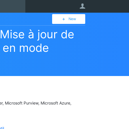
User
New
 Mise à jour de
er en mode
er, Microsoft Purview, Microsoft Azure,
til