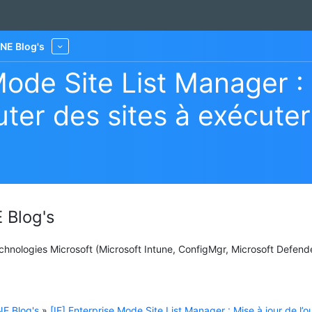
NE Blog's
More
Mode Site List Manager :
cuter des sites à exécut
 Blog's
Technologies Microsoft (Microsoft Intune, ConfigMgr, Microsoft Defend
E Blog's
»
[IE] Enterprise Mode Site List Manager : Mise à jour de l’ou