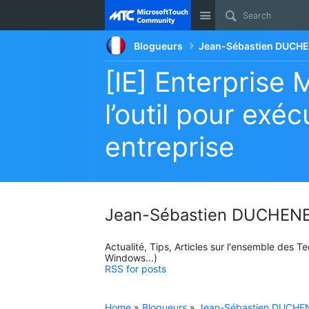
Site
Blogueurs
Jean-Sébastien DUCHE
[IE] Enterprise 
l’outil pour exé
entreprise
Jean-Sébastien DUCHENE
Actualité, Tips, Articles sur l'ensemble des 
Windows...)
RSS for posts
Home
»
Blogueurs
»
Jean-Sébastien DUCHEN