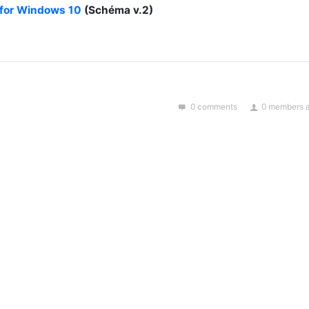
 for Windows 10
(Schéma v.2)
0 comments
0 members a