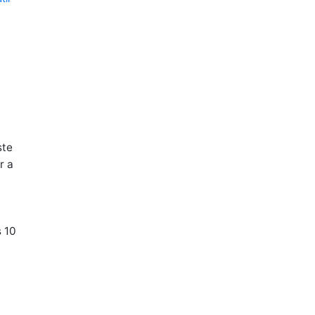
ste
r a
 10