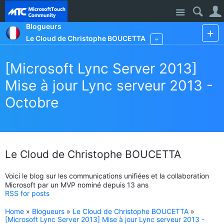
Site
Blogueurs
Le Cloud de Christophe BOUCETTA
More
[Microsoft Lync Server 2013]
Mise à jour Lync serveur 2013 -
Octobre
Le Cloud de Christophe BOUCETTA
Voici le blog sur les communications unifiées et la collaboration
Microsoft par un MVP nominé depuis 13 ans
RSS for posts
Home
»
Blogueurs
»
Le Cloud de Christophe BOUCETTA
»
[Microsoft Lync Server 2013] Mise à jour Lync serveur 2013 -