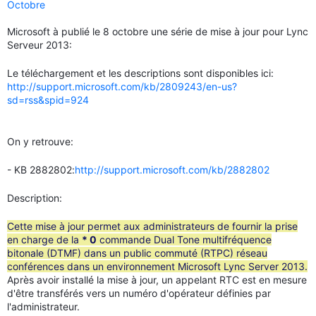
Octobre
Microsoft à publié le 8 octobre une série de mise à jour pour Lync
Serveur 2013:
Le téléchargement et les descriptions sont disponibles ici:
http://support.microsoft.com/kb/2809243/en-us?
sd=rss&spid=924
On y retrouve:
- KB 2882802:
http://support.microsoft.com/kb/2882802
Description:
Cette mise à jour permet aux administrateurs de fournir la prise
en charge de la
* 0
commande Dual Tone multifréquence
bitonale (DTMF) dans un public commuté (RTPC) réseau
conférences dans un environnement Microsoft Lync Server 2013.
Après avoir installé la mise à jour, un appelant RTC est en mesure
d'être transférés vers un numéro d'opérateur définies par
l'administrateur.