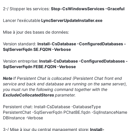
2-/ Stopper les services:
Stop-CsWindowsServices -Graceful
Lancer l'exécutable
LyncServerUpdateInstaller.exe
Mise à jour des bases de données:
Version standard:
Install-CsDatabase -ConfiguredDatabases -
SqlServerFqdn SE.FQDN -Verbose
Version entreprise:
Install-CsDatabase -ConfiguredDatabases -
SqlServerFqdn FEBE.FQDN -Verbose
Note
If Persistent Chat is collocated (Persistent Chat front end
service and back end database are running on the same server),
you must run the following command together with the
ExcludeCollocatedStores
parameter.
Persistent chat: Install-CsDatabase -DatabaseType
PersistentChat -SqlServerFqdn PChatBE.fqdn -SqlInstanceName
DBInstance -Verbose
3-/ Mise à jour du central management store:
Install-