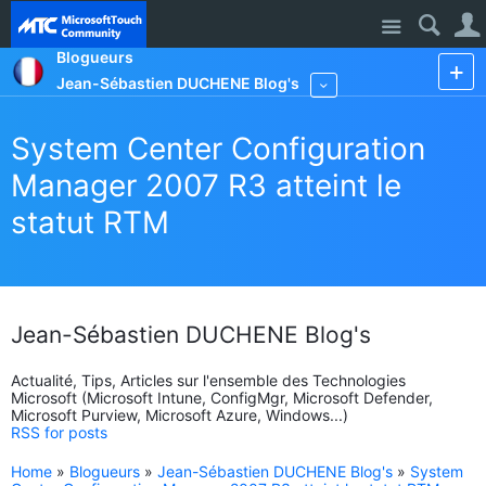
Site
Blogueurs
Jean-Sébastien DUCHENE Blog's
More
System Center Configuration
Manager 2007 R3 atteint le
statut RTM
Jean-Sébastien DUCHENE Blog's
Actualité, Tips, Articles sur l'ensemble des Technologies
Microsoft (Microsoft Intune, ConfigMgr, Microsoft Defender,
Microsoft Purview, Microsoft Azure, Windows...)
RSS for posts
Home
»
Blogueurs
»
Jean-Sébastien DUCHENE Blog's
»
System