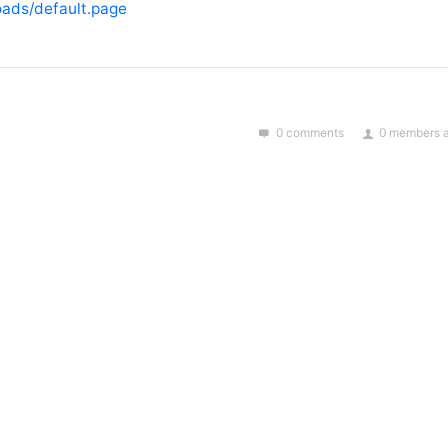
oads/default.page
0 comments
0 members a