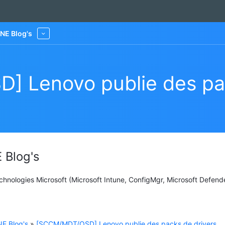
NE Blog's
More
 Lenovo publie des pac
 Blog's
Technologies Microsoft (Microsoft Intune, ConfigMgr, Microsoft Defend
E Blog's
»
[SCCM/MDT/OSD] Lenovo publie des packs de drivers