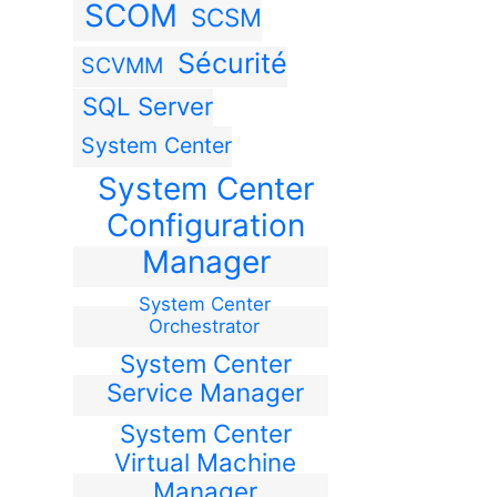
SCOM
SCSM
Sécurité
SCVMM
SQL Server
System Center
System Center
Configuration
Manager
System Center
Orchestrator
System Center
Service Manager
System Center
Virtual Machine
Manager