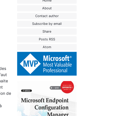
Home
About
Contact author
Subscribe by email
Share
Posts RSS
Atom
 des
faut
haite
nt
ion de
à