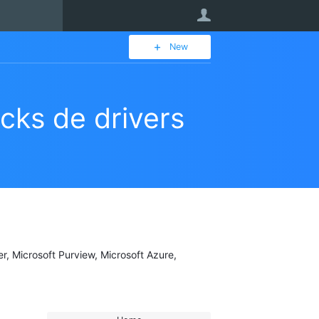
User
New
ks de drivers
er, Microsoft Purview, Microsoft Azure,