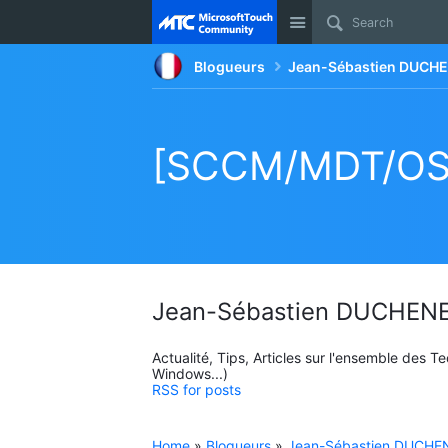
Site
Blogueurs
Jean-Sébastien DUCHE
[SCCM/MDT/OSD]
Jean-Sébastien DUCHENE
Actualité, Tips, Articles sur l'ensemble des 
Windows...)
RSS for posts
Home
»
Blogueurs
»
Jean-Sébastien DUCHEN