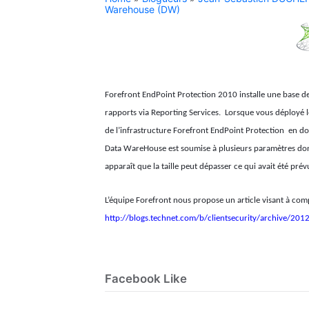
Warehouse (DW)
Forefront EndPoint Protection 2010 installe une base de
rapports via Reporting Services.
Lorsque vous déployé l
de l’infrastructure Forefront EndPoint Protection
en do
Data WareHouse est soumise à plusieurs paramètres dont 
apparaît que la taille peut dépasser ce qui avait été p
L’équipe Forefront nous propose un article visant à comp
http://blogs.technet.com/b/clientsecurity/archive/20
Facebook Like