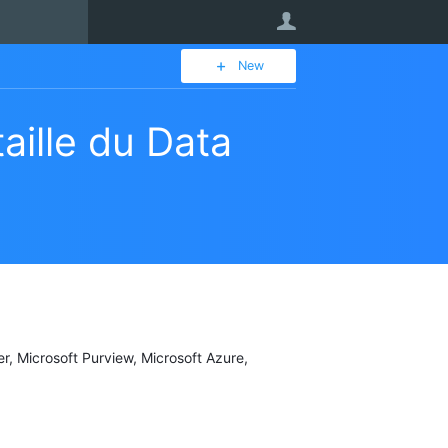
User
New
ille du Data
er, Microsoft Purview, Microsoft Azure,