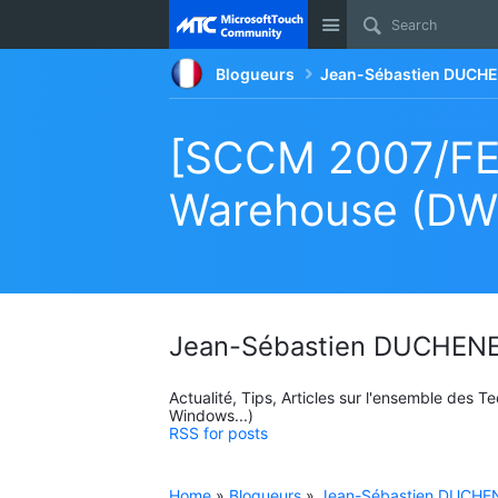
Site
Blogueurs
Jean-Sébastien DUCHE
[SCCM 2007/FEP
Warehouse (DW
Jean-Sébastien DUCHENE
Actualité, Tips, Articles sur l'ensemble des 
Windows...)
RSS for posts
Home
»
Blogueurs
»
Jean-Sébastien DUCHEN