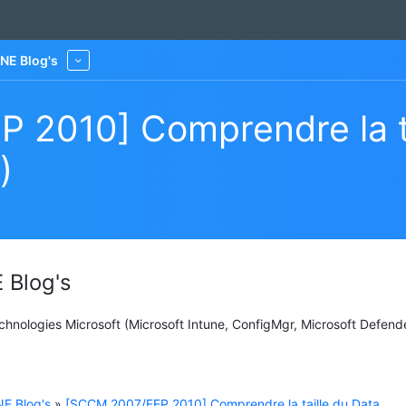
NE Blog's
More
 2010] Comprendre la ta
)
 Blog's
Technologies Microsoft (Microsoft Intune, ConfigMgr, Microsoft Defend
E Blog's
»
[SCCM 2007/FEP 2010] Comprendre la taille du Data