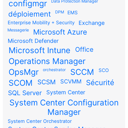
configmgr
Data Protection Manager
DPM
déploiement
EMS
Exchange
Enterprise Mobility + Security
Messagerie
Microsoft Azure
Microsoft Defender
Microsoft Intune
Office
Operations Manager
OpsMgr
orchestrator
SCCM
SCO
SCOM
SCSM
SCVMM
Sécurité
SQL Server
System Center
System Center Configuration
Manager
System Center Orchestrator