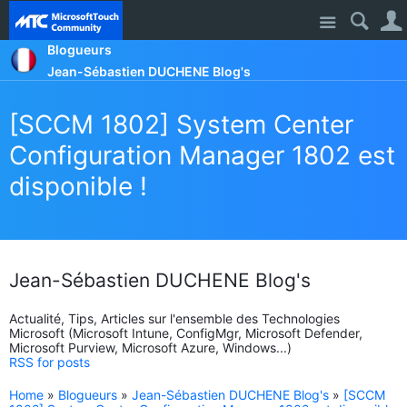
Site
Blogueurs
Jean-Sébastien DUCHENE Blog's
[SCCM 1802] System Center
Configuration Manager 1802 est
disponible !
Jean-Sébastien DUCHENE Blog's
Actualité, Tips, Articles sur l'ensemble des Technologies
Microsoft (Microsoft Intune, ConfigMgr, Microsoft Defender,
Microsoft Purview, Microsoft Azure, Windows...)
RSS for posts
Home
»
Blogueurs
»
Jean-Sébastien DUCHENE Blog's
»
[SCCM