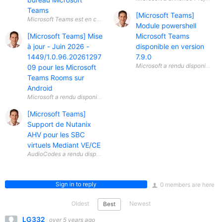
Teams
[Microsoft Teams]
Module powershell
[Microsoft Teams] Mise
Microsoft Teams
à jour - Juin 2026 -
disponible en version
1449/1.0.96.20261297
7.9.0
09 pour les Microsoft
Teams Rooms sur
Android
[Microsoft Teams]
Support de Nutanix
AHV pour les SBC
virtuels Mediant VE/CE
Sign in to reply
0 members are here
Oldest
Newest
Best
LG332
over 5 years ago