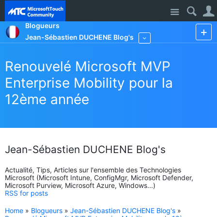
Site
Blogueurs
Jean-Sébastien DUCHENE Blog's
More
Renouvelé Microsoft MVP
Enterprise Mobility pour la
12ème année
Jean-Sébastien DUCHENE Blog's
Actualité, Tips, Articles sur l'ensemble des Technologies
Microsoft (Microsoft Intune, ConfigMgr, Microsoft Defender,
Microsoft Purview, Microsoft Azure, Windows...)
RSS for posts
Home
»
Blogueurs
»
Jean-Sébastien DUCHENE Blog's
»