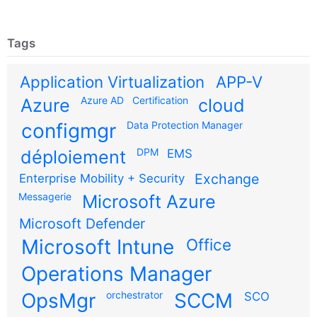
Tags
Application Virtualization
APP-V
Azure AD
Certification
Azure
cloud
configmgr
Data Protection Manager
DPM
déploiement
EMS
Exchange
Enterprise Mobility + Security
Messagerie
Microsoft Azure
Microsoft Defender
Microsoft Intune
Office
Operations Manager
OpsMgr
orchestrator
SCCM
SCO