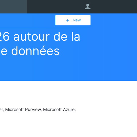
User
New
6 autour de la
de données
er, Microsoft Purview, Microsoft Azure,