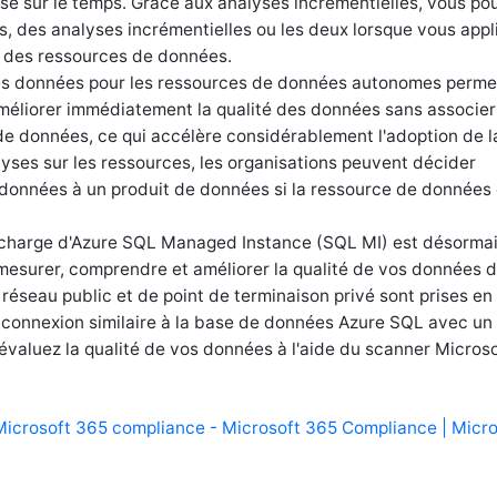
asé sur le temps. Grâce aux analyses incrémentielles, vous po
s, des analyses incrémentielles ou les deux lorsque vous appl
à des ressources de données.
des données pour les ressources de données autonomes perme
améliorer immédiatement la qualité des données sans associer
e données, ce qui accélère considérablement l'adoption de l
ses sur les ressources, les organisations peuvent décider
 données à un produit de données si la ressource de données 
 en charge d'Azure SQL Managed Instance (SQL MI) est désorma
mesurer, comprendre et améliorer la qualité de vos données 
réseau public et de point de terminaison privé sont prises en
connexion similaire à la base de données Azure SQL avec un
évaluez la qualité de vos données à l'aide du scanner Micros
Microsoft 365 compliance - Microsoft 365 Compliance | Micro