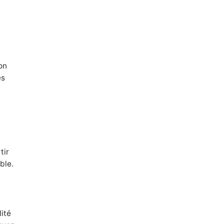
on
es
tir
ble.
ité