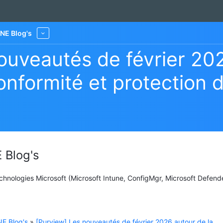
NE Blog's
More
ouveautés de février 202
nformité et protection 
 Blog's
Technologies Microsoft (Microsoft Intune, ConfigMgr, Microsoft Defend
E Blog's
»
[Purview] Les nouveautés de février 2026 autour de la