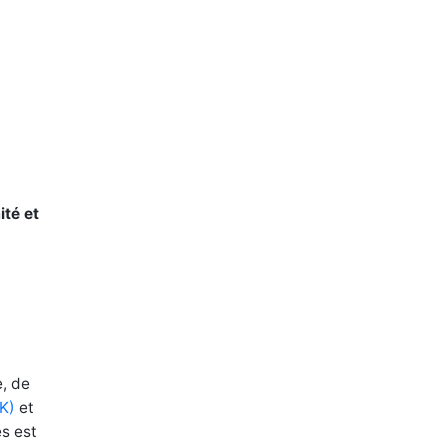
ité et
e, de
DK)
et
es est