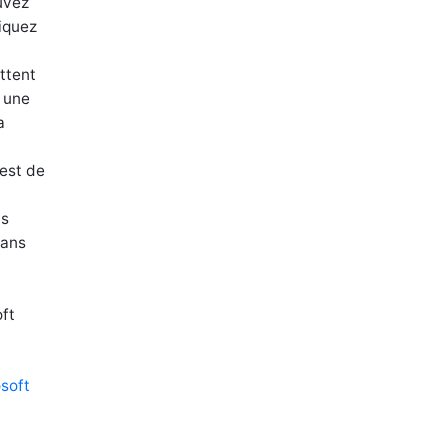
uvez
iquez
ttent
 une
a
est de
is
dans
oft
soft