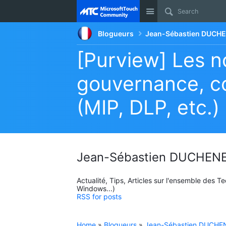
Site
Blogueurs
Jean-Sébastien DUCHE
[Purview] Les n
gouvernance, co
(MIP, DLP, etc.)
Jean-Sébastien DUCHENE
Actualité, Tips, Articles sur l'ensemble des 
Windows...)
RSS for posts
Home
»
Blogueurs
»
Jean-Sébastien DUCHEN