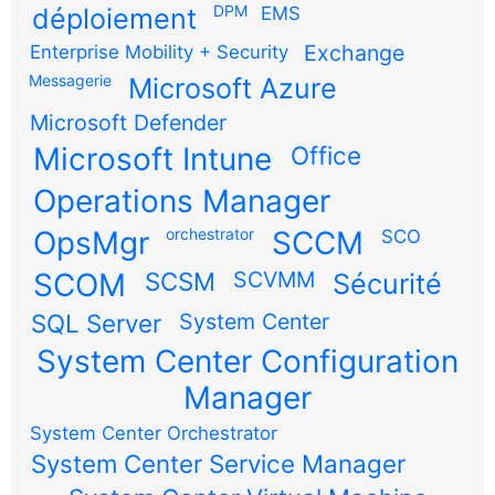
DPM
déploiement
EMS
Exchange
Enterprise Mobility + Security
Messagerie
Microsoft Azure
Microsoft Defender
Microsoft Intune
Office
Operations Manager
OpsMgr
orchestrator
SCCM
SCO
SCOM
SCSM
SCVMM
Sécurité
SQL Server
System Center
System Center Configuration
Manager
System Center Orchestrator
System Center Service Manager