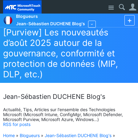
Site
Blogueurs
Jean-Sébastien DUCHENE Blog's
More
[Purview] Les nouveautés
d’août 2025 autour de la
gouvernance, conformité et
protection de données (MIP,
DLP, etc.)
Jean-Sébastien DUCHENE Blog's
Actualité, Tips, Articles sur l'ensemble des Technologies
Microsoft (Microsoft Intune, ConfigMgr, Microsoft Defender,
Microsoft Purview, Microsoft Azure, Windows...)
RSS for posts
Home
»
Blogueurs
»
Jean-Sébastien DUCHENE Blog's
»