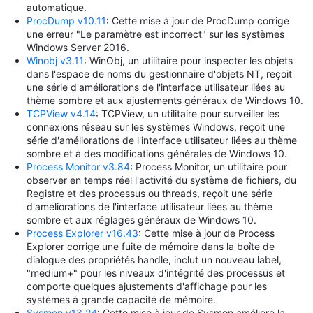
automatique.
ProcDump v10.11
: Cette mise à jour de ProcDump corrige
une erreur "Le paramètre est incorrect" sur les systèmes
Windows Server 2016.
Winobj v3.11
: WinObj, un utilitaire pour inspecter les objets
dans l'espace de noms du gestionnaire d'objets NT, reçoit
une série d'améliorations de l'interface utilisateur liées au
thème sombre et aux ajustements généraux de Windows 10.
TCPView v4.14
: TCPView, un utilitaire pour surveiller les
connexions réseau sur les systèmes Windows, reçoit une
série d'améliorations de l'interface utilisateur liées au thème
sombre et à des modifications générales de Windows 10.
Process Monitor v3.84
: Process Monitor, un utilitaire pour
observer en temps réel l'activité du système de fichiers, du
Registre et des processus ou threads, reçoit une série
d'améliorations de l'interface utilisateur liées au thème
sombre et aux réglages généraux de Windows 10.
Process Explorer v16.43
: Cette mise à jour de Process
Explorer corrige une fuite de mémoire dans la boîte de
dialogue des propriétés handle, inclut un nouveau label,
"medium+" pour les niveaux d'intégrité des processus et
comporte quelques ajustements d'affichage pour les
systèmes à grande capacité de mémoire.
Sysmon v13.24
: Cette mise à jour de Sysmon améliore la