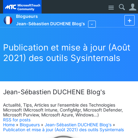
Site
Blogueurs
Jean-Sébastien DUCHENE Blog's
More
Publication et mise à jour (Août
2021) des outils Sysinternals
Jean-Sébastien DUCHENE Blog's
Actualité, Tips, Articles sur l'ensemble des Technologies
Microsoft (Microsoft Intune, ConfigMgr, Microsoft Defender,
Microsoft Purview, Microsoft Azure, Windows...)
RSS for posts
Home
»
Blogueurs
»
Jean-Sébastien DUCHENE Blog's
»
Publication et mise à jour (Août 2021) des outils Sysinternals