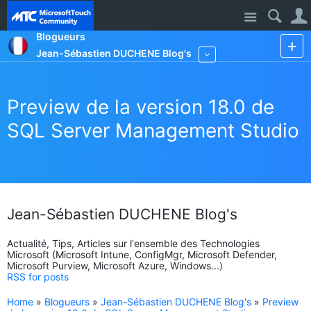
Site
Blogueurs
Jean-Sébastien DUCHENE Blog's
More
Preview de la version 18.0 de
SQL Server Management Studio
Jean-Sébastien DUCHENE Blog's
Actualité, Tips, Articles sur l'ensemble des Technologies
Microsoft (Microsoft Intune, ConfigMgr, Microsoft Defender,
Microsoft Purview, Microsoft Azure, Windows...)
RSS for posts
Home
»
Blogueurs
»
Jean-Sébastien DUCHENE Blog's
»
Preview