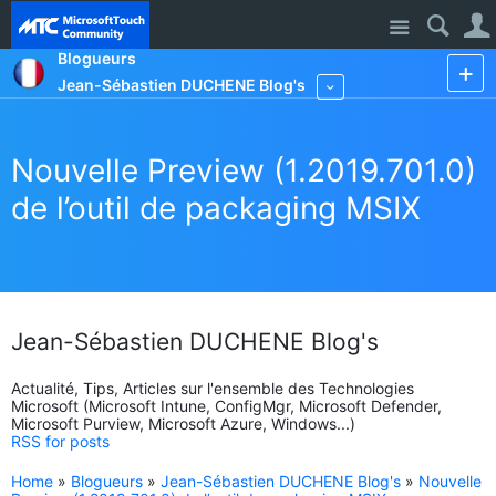
Site
Blogueurs
Jean-Sébastien DUCHENE Blog's
More
Nouvelle Preview (1.2019.701.0)
de l’outil de packaging MSIX
Jean-Sébastien DUCHENE Blog's
Actualité, Tips, Articles sur l'ensemble des Technologies
Microsoft (Microsoft Intune, ConfigMgr, Microsoft Defender,
Microsoft Purview, Microsoft Azure, Windows...)
RSS for posts
Home
»
Blogueurs
»
Jean-Sébastien DUCHENE Blog's
»
Nouvelle