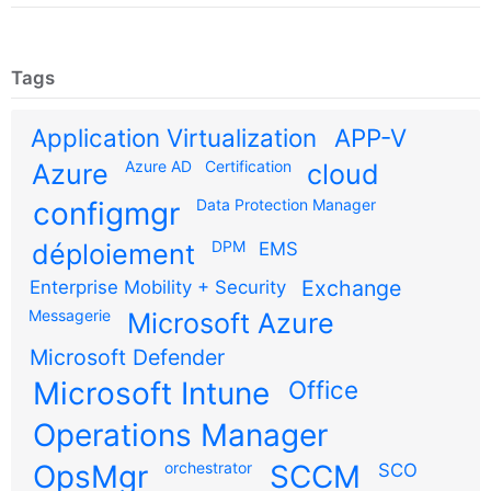
Tags
Application Virtualization
APP-V
Azure AD
Certification
Azure
cloud
configmgr
Data Protection Manager
DPM
déploiement
EMS
Exchange
Enterprise Mobility + Security
Messagerie
Microsoft Azure
Microsoft Defender
Microsoft Intune
Office
Operations Manager
OpsMgr
orchestrator
SCCM
SCO