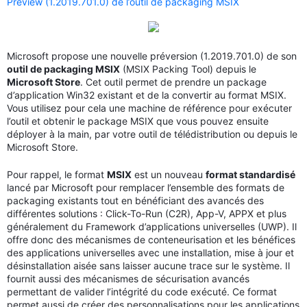
Preview (1.2019.701.0) de l’outil de packaging MSIX
Microsoft propose une nouvelle préversion (1.2019.701.0) de son
outil de packaging MSIX
(MSIX Packing Tool) depuis le
Microsoft Store
. Cet outil permet de prendre un package
d’application Win32 existant et de la convertir au format MSIX.
Vous utilisez pour cela une machine de référence pour exécuter
l’outil et obtenir le package MSIX que vous pouvez ensuite
déployer à la main, par votre outil de télédistribution ou depuis le
Microsoft Store.
Pour rappel, le format
MSIX
est un nouveau
format standardisé
lancé par Microsoft pour remplacer l’ensemble des formats de
packaging existants tout en bénéficiant des avancés des
différentes solutions : Click-To-Run (C2R), App-V, APPX et plus
généralement du Framework d’applications universelles (UWP). Il
offre donc des mécanismes de conteneurisation et les bénéfices
des applications universelles avec une installation, mise à jour et
désinstallation aisée sans laisser aucune trace sur le système. Il
fournit aussi des mécanismes de sécurisation avancés
permettant de valider l’intégrité du code exécuté. Ce format
permet aussi de créer des personnalisations pour les applications