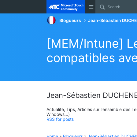
Site
Blogueurs
Jean-Sébastien DUCHE
[MEM/Intune] L
compatibles ave
Jean-Sébastien DUCHENE
Actualité, Tips, Articles sur l'ensemble des 
Windows...)
RSS for posts
Home
»
Blogueurs
»
Jean-Sébastien DUCHEN