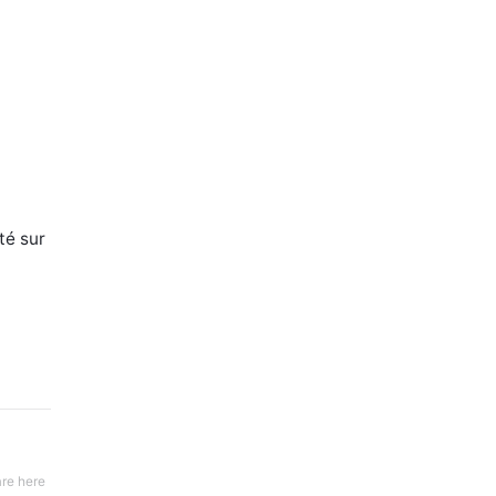
té sur
re here