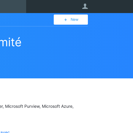
User
New
mité
er, Microsoft Purview, Microsoft Azure,
 avec