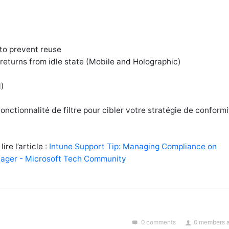
to prevent reuse
eturns from idle state (Mobile and Holographic)
)
fonctionnalité de filtre pour cibler votre stratégie de conformi
ire l’article :
Intune Support Tip: Managing Compliance on
nager - Microsoft Tech Community
0 comments
0 members a