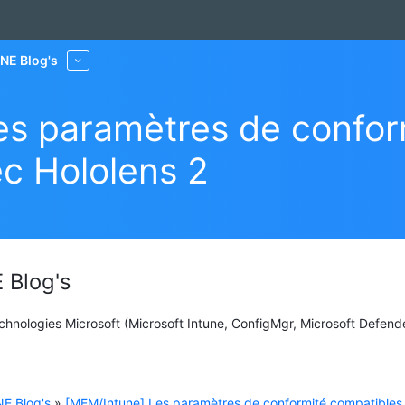
NE Blog's
More
es paramètres de confor
c Hololens 2
 Blog's
Technologies Microsoft (Microsoft Intune, ConfigMgr, Microsoft Defend
E Blog's
»
[MEM/Intune] Les paramètres de conformité compatibles