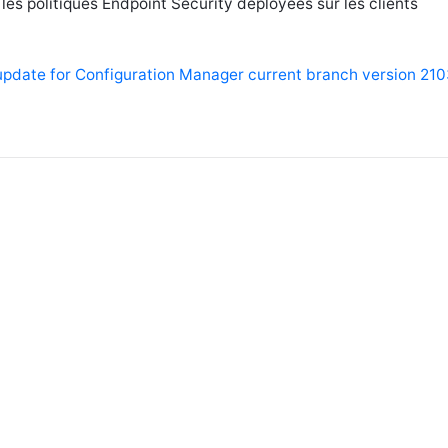
es politiques Endpoint Security déployées sur les clients
update for Configuration Manager current branch version 210