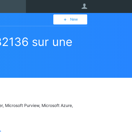
User
New
2136 sur une
er, Microsoft Purview, Microsoft Azure,
s