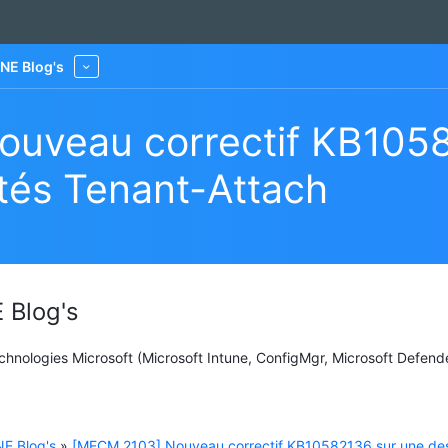
NE Blog's
More
uveau correctif KB1058
ités Tenant-Attach
 Blog's
Technologies Microsoft (Microsoft Intune, ConfigMgr, Microsoft Defend
E Blog's
»
[MECM 2103] Nouveau correctif KB10582136 sur une de