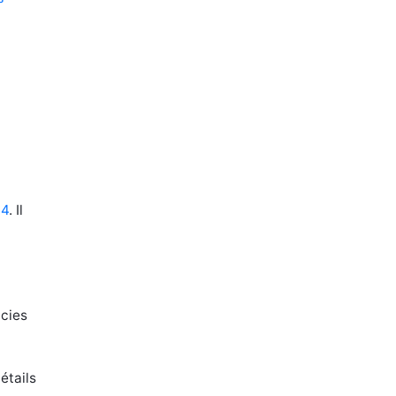
64
. Il
icies
étails