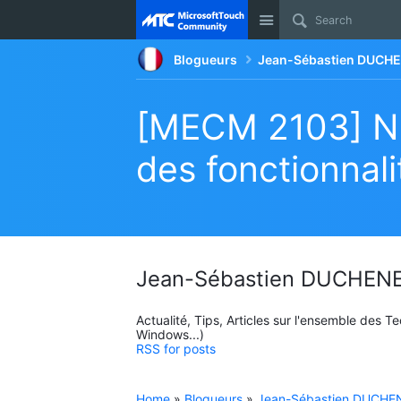
Site
Blogueurs
Jean-Sébastien DUCHE
[MECM 2103] No
des fonctionnal
Jean-Sébastien DUCHENE
Actualité, Tips, Articles sur l'ensemble des 
Windows...)
RSS for posts
Home
»
Blogueurs
»
Jean-Sébastien DUCHEN